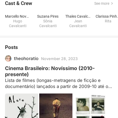
Cast & Crew
See more
Marcello Novaes
Suzana Pires
Thales Cavalcanti
Clariss
Hugo
Sônia
Jean
Rita
Cavalcanti
Cavalcanti
Cavalcanti
Posts
theohoratio
November 28, 2023
Cinema Brasileiro: Novíssimo (2010-
presente)
Lista de filmes (longas-metragens de ficção e
documentário) lançados a partir de 2009-10 até os
dias de hoje. A lista é pensada a partir das mostras
de novíssimo cinema brasileiro que acontecem no
CINUSP desde 2012 (edições: 1ª, 2ª, 3ª, 4ª, 5ª, 6ª,
7ª), além de lançamentos a partir de 2010. Alguns
filmes, anteriores à 2010, foram incluídos,