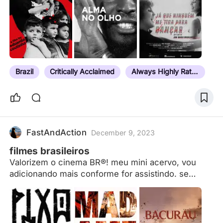
TV/Net Movies : 769 - 838 (gratuito, mas com
anúncios) TV Brasil Play: 839 - 847 (gratuito)
Atualizado em: 21/11/2023
Brazil
Critically Acclaimed
Always Highly Rated
FastAndAction
December 9, 2023
filmes brasileiros
Valorizem o cinema BR®! meu mini acervo, vou
adicionando mais conforme for assistindo. se
gostei ta ai rs.