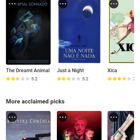
The Dreamt Animal
Just a Night
Xica
5.2
5.2
7.0
More acclaimed picks