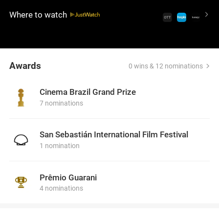
maintain their upper-middle-class image, leading to
Where to watch
the dismissal of their devoted staff and a mansion
they can no longer afford. Secrets unfold, revealing
the consequences of their choices within the ornate
dwelling.
Awards
0 wins & 12 nominations
Cinema Brazil Grand Prize
7 nominations
San Sebastián International Film Festival
1 nomination
Prêmio Guarani
4 nominations