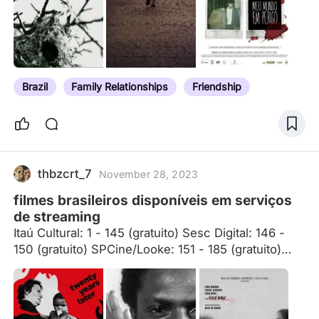
pensados a partir do artigo de Marcelo Ikeda, "O
'Novíssimo Cinema Brasileiro': Sinais de uma
Renovação," onde o autor desenvolve a
periodização mais por causa de uma geração do
que por um movimento, observando a política
Brazil
Family Relationships
Friendship
nacional, modelos de produção e recepção,…
thbzcrt_7
November 28, 2023
filmes brasileiros disponíveis em serviços
de streaming
Itaú Cultural: 1 - 145 (gratuito) Sesc Digital: 146 -
150 (gratuito) SPCine/Looke: 151 - 185 (gratuito)
Netflix: 186 - 411 Globoplay: 412 - 630 (alguns
filmes só estão disponíveis para o plano Telecine
ou globoplay + canais ao vivo) HBO Max: 631 - 641
Belas Artes: 642 - 714 Prime Video: 715 - 768 Pluto