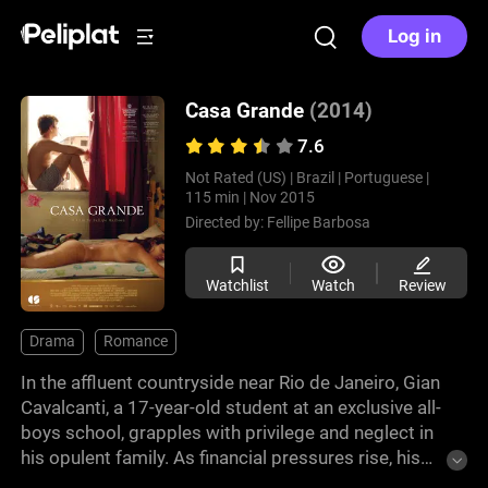
Log in
Casa Grande
(2014)
7.6
Not Rated (US) |
Brazil |
Portuguese |
115 min |
Nov 2015
Directed by:
Fellipe Barbosa
Watchlist
Watch
Review
Drama
Romance
In the affluent countryside near Rio de Janeiro, Gian
Cavalcanti, a 17-year-old student at an exclusive all-
boys school, grapples with privilege and neglect in
his opulent family. As financial pressures rise, his
parents, Ugo and Sonia, make drastic decisions to