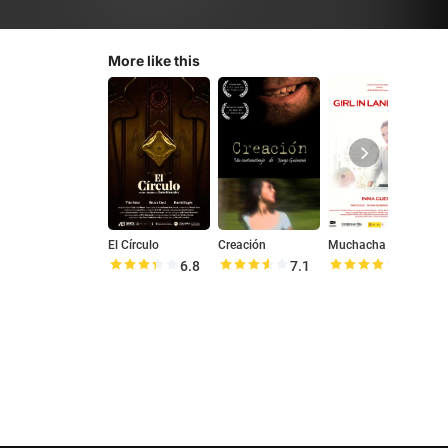
More like this
El Círculo
Creación
Muchacha con paisaje
A
6.8
7.1
7.6