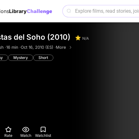
ions
Library
stas del Soho (2010)
N/A
sh ·
16 min ·
Oct 16, 2010 (ES) ·
More
sy
Mystery
Short
Rate
Watch
Watchlist