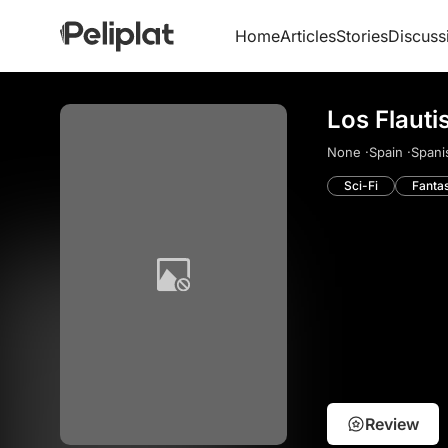
Home
Articles
Stories
Discuss
Los Flauti
None ·
Spain ·
Spani
Sci-Fi
Fanta
Review