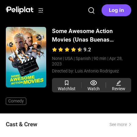
Log in
Some Awesome Action
Movies (Unas Buenas
Peliculas de Acción)
(2023)
9.2
None |
USA |
Spanish |
90 min |
Apr 28,
2023
Directed by:
Luis Antonio Rodriguez
Watchlist
Watch
Review
Comedy
Cast & Crew
See more