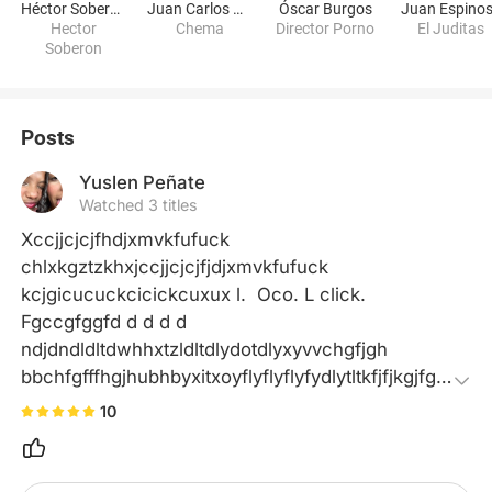
Héctor Soberón
Juan Carlos Casasola
Óscar Burgos
Juan Espino
Hector
Chema
Director Porno
El Juditas
Soberon
Posts
Yuslen Peñate
Watched 3 titles
Xccjjcjcjfhdjxmvkfufuck 
chlxkgztzkhxjccjjcjcjfjdjxmvkfufuck 
kcjgicucuckcicickcuxux l.  Oco. L click. 
Fgccgfggfd d d d d 
ndjdndldltdwhhxtzldltdlydotdlyxyvvchgfjgh 
bbchfgfffhgjhubhbyxitxoyflyflyflyfydlytltkfjfjkgjfgkj
fkgjdejruwyeh. Fkjffjkggkgkjccn. Ckckcnckncn.  
10
N. Ncnckcjcjgkjfgkxjck 
bckgkdhgickckjffkdjtwgidyughñfjfjshfjfkftfkxigjdje
bfjfjfkfxkfkfkkfkfkfkfkfkfkfkff fjcjchchjc f f 