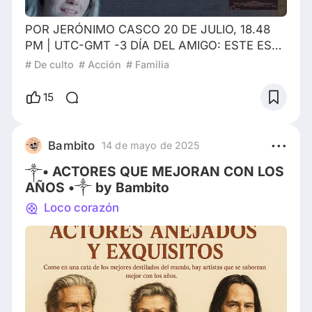
POR JERÓNIMO CASCO 20 DE JULIO, 18.48
PM | UTC-GMT -3 DÍA DEL AMIGO: ESTE ES
EL CINE PARA VER EN COMPAÑIA DE TUS
# De culto
# Acción
# Familia
“BESTIES” Hace exactamente 54 años el
astronauta estadounidense Neil Armstrong
15
ponía un pie en la Luna (según muchas
personas existe la teoría de que fue todo un
montaje hecho por Stanley Kubrick) y la historia
Bambito
14 de mayo de 2025
cambiaba para siempre. A partir de ese
༒• ACTORES QUE MEJORAN CON LOS
momento se designó a ese día como el
AÑOS •༒ by Bambito
Loco corazón