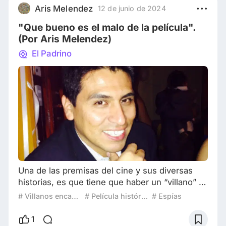
los 60 y los casi
Aris Melendez
12 de junio de 2024
"Que bueno es el malo de la película".
(Por Aris Melendez)
El Padrino
Una de las premisas del cine y sus diversas
historias, es que tiene que haber un “villano” o
como le decían en casa “el malo de la película”,
# Villanos encantadores
# Película histórica
# Espías
que generalmente es el el antagonista de la
cinta, con motivos egoístas, acciones
1