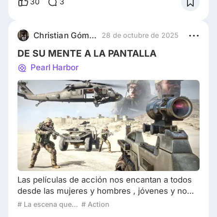
30
3
agente del FBI Johnny Utah (Keanu Reeves) se
infiltró en una peligrosa banda de surfistas para
ganarse la confianza de su líder, Bodhi (Patrick
Christian Gómez Geraldo
28 de octubre de 2025
Swayze), y luego traicionarlo. Todo esto p
DE SU MENTE A LA PANTALLA
Pearl Harbor
Las películas de acción nos encantan a todos
desde las mujeres y hombres , jóvenes y no
tan jóvenes , nos encantan ver en acción las
# La escena que define a un director
# Action
armas de fuego , explosiones , ver a los autos