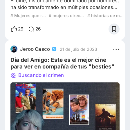
El cine, históricamente dominado por hombres,
ha sido transformado en múltiples ocasiones
por mujeres que desafiaron las normas,
# Mujeres que revolucionaron el cine
# mujeres directoras
# historias de mujeres
rompieron barreras y cambiaron la industria
con su talento. Desde directoras pioneras
29
26
hasta actrices que redefinieron el significado
de protagonismo, estas mujeres no solo
hicieron historia, sino que también marcaron el
Jeroo Casco
21 de julio de 2023
camino para futuras generaciones. Alice Guy-
Día del Amigo: Este es el mejor cine
Blaché:
para ver en compañía de tus "besties"
Buscando el crimen