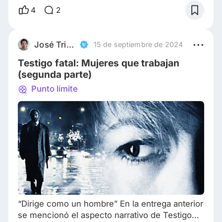
volar por los autos a gran velocidad , ver que
4
2
en un avión decidan abrir fuego y como casi
siempre acaben con el piloto , en fin cada vez
las escenas de acción son mas y mas
José Tripodero
15 de septiembre de 2024
exigentes , las explosiones mas grandes y mas
Testigo fatal: Mujeres que trabajan
(segunda parte)
Punto límite
“Dirige como un hombre” En la entrega anterior
se mencionó el aspecto narrativo de Testigo