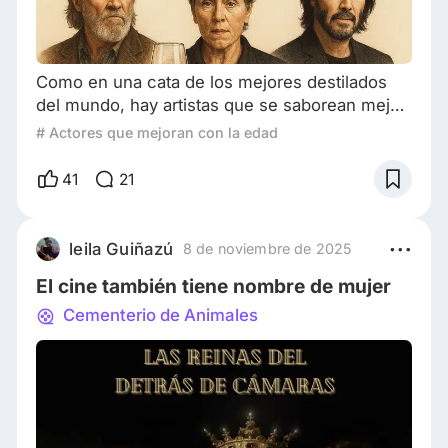
Como en una cata de los mejores destilados
del mundo, hay artistas que se saborean mejor
con los años.
# Actores que mejoran con la edad
╔═══════════════════════════╗ 🥃
ACTORES AÑEJADOS (Y EXQUISITOS) 🥃
41
21
╚═══════════════════════════╝🕰️
“El tiempo no los gastó… los afinó.” En el
mundo del cine, hay intérpretes que envejecen
leila Guiñazú
8 de noviembre de 2025
como productos de supermercado: rápido, sin
El cine también tiene nombre de mujer
gloria, descartables. Pero otros… otros
maduran como una botell
Cementerio de Animales