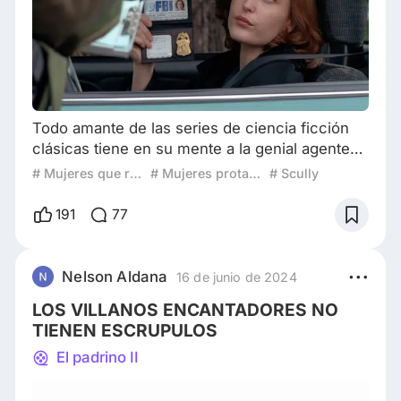
Todo amante de las series de ciencia ficción
clásicas tiene en su mente a la genial agente
especial del FBI, Dana Scully, una médico
# Mujeres que revolucionaron el cine
# Mujeres protagonistas
# Scully
forense que es parte fundamental de la que
para muchos es la mejor serie de la historia
191
77
estadounidense, “Expedientes Secretos X”.
Scully es una brillante doctora que fue
transferida a los Archivos X y ser la compañera
Nelson Aldana
16 de junio de 2024
de Mulder, pero no para ser un apoyo sino para
LOS VILLANOS ENCANTADORES NO
de
TIENEN ESCRUPULOS
El padrino II