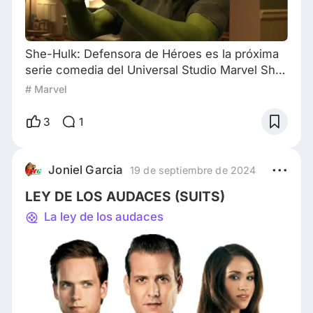
She-Hulk: Defensora de Héroes es la próxima
serie comedia del Universal Studio Marvel She-
Hulk es la próxima serie comedia que será
# Marvel
estrenada el próximo 17 de agosto en el canal
de streaming Disney+. La serie cuenta con
3
1
nueve capítulos donde podremos ver a
veteranos del UCM como Mark Ruffalo como
Hulk, Tim Roth como Emil
Joniel Garcia
19 de septiembre de 2024
Blonsky/Abominación y Benedict Wong como
LEY DE LOS AUDACES (SUITS)
Wong. La historia sigue de cerca la
La ley de los audaces