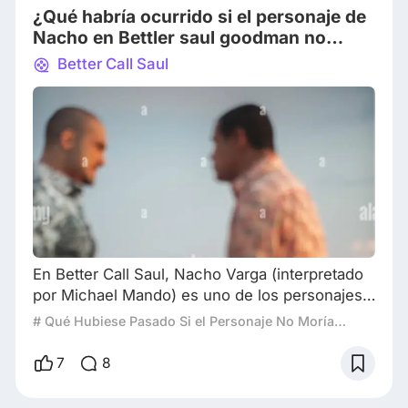
¿Qué habría ocurrido si el personaje de
en su profesi
Nacho en Bettler saul goodman no
hubiera muerto?
Better Call Saul
En Better Call Saul, Nacho Varga (interpretado
por Michael Mando) es uno de los personajes
más trágicos y complejos. Su historia está
# Qué Hubiese Pasado Si el Personaje No Moría…
marcada por la lealtad, el sacrificio y el deseo
de escapar del oscuro mundo de las drogas y
7
8
el crimen. Como personaje, Nacho actúa de
manera inteligente y compasiva, a pesar de