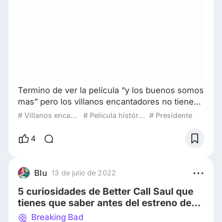
Termino de ver la película “y los buenos somos
mas” pero los villanos encantadores no tienen
escrúpulos, es una cuestión de preservación
# Villanos encantadores
# Película histórica
# Presidente
de esa especie, si se dejan crecen e invaden
cualquier terreno, les encanta alimentarse y
4
alimentar la política, para ello su principal
objetivo es acumular mucho dinero, de esta
forma pueden alcanzar el poder o el poder los
Blu
13 de julio de 2022
puede alcanzar a ellos, es indistinto,
5 curiosidades de Better Call Saul que
tienes que saber antes del estreno de
su sexta temporada
Breaking Bad