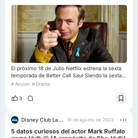
El próximo 18 de Julio Netflix estrena la sexta
temporada de Better Call Saul Siendo la sexta
la última temporada de la serie son muchas las
# Acción
# Drama
expectativas que tenemos, pues cada
temporada fue mejor que la anterior y aunque
3
nos encante el drama de este abogado
tenemos que despedirnos de su historia, pero
antes debes descubrir un par de datos que un
Disney Club Latam
19 de agosto de 2022
verdadero fanático debe saber. Better Call Saul
5 datos curiosos del actor Mark Ruffalo
ha