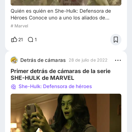
Quién es quién en She-Hulk: Defensora de
Héroes Conoce uno a uno los aliados de
Jennifer Walters y los villanos a quién tendrá
# Marvel
que enfrentarse en la nueva serie She-Hulk de
Marvel Studios que será transmitida en Disney+
21
1
a partir del próximo 18 de agosto. Y mientras
llega el esperado día aquí te cuento quién es
quién de los nuevos y antiguos personajes del
Detrás de cámaras
28 de julio de 2022
UMC que harán parte de esta divertida seri
Primer detrás de cámaras de la serie
SHE-HULK de MARVEL
She-Hulk: Defensora de héroes