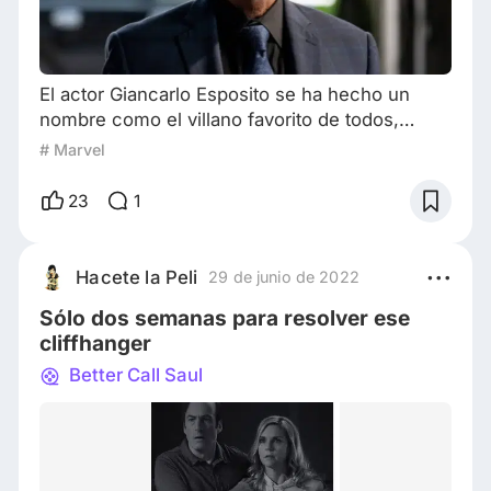
El actor Giancarlo Esposito se ha hecho un
nombre como el villano favorito de todos,
siendo el malote de series como Breaking Bad,
# Marvel
Better Call Saul, The Mandalorian y The Boys.
Avengers: The Kang Dynasty será dirigida por
23
1
el director de Shang-Chi El actor ahora parece
querer clavar sus garras en el universo Marvel.
Según un TikTok publicado por
Hacete la Peli
29 de junio de 2022
coundownsitygeeks, Esposito afirmó que está
Sólo dos semanas para resolver ese
dispuesto
cliffhanger
Better Call Saul