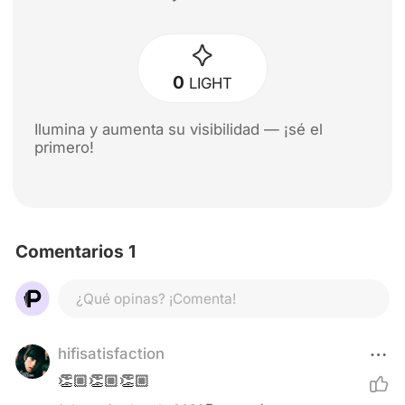
0
LIGHT
Ilumina y aumenta su visibilidad — ¡sé el
primero!
Comentarios 1
¿Qué opinas? ¡Comenta!
hifisatisfaction
👏🏼👏🏼👏🏼