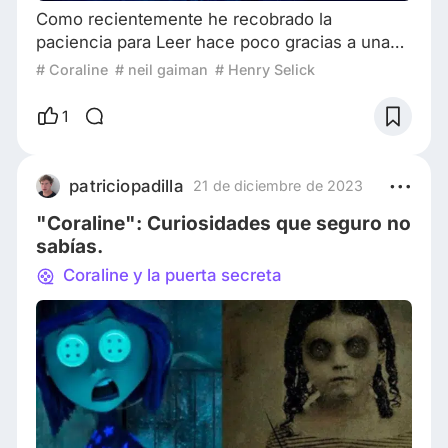
Como recientemente he recobrado la
paciencia para Leer hace poco gracias a una
nueva rutina de dedicar las noches a un libro
# Coraline
# neil gaiman
# Henry Selick
en concreto, me gustaría aprovechar este
momento para hacerles saber mis
1
pensamientos sobre los que vaya terminando.
De esa forma por fin podré hacer justicia al
apartado de los libros en este espacio tras
patriciopadilla
21 de diciembre de 2023
tenerlo abandonado tanto tiempo. Y la novela
"Coraline": Curiosidades que seguro no
elegida para inaugurar e
sabías.
Coraline y la puerta secreta