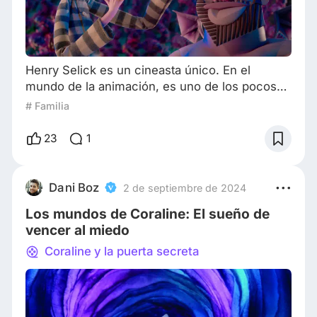
Henry Selick es un cineasta único. En el
mundo de la animación, es uno de los pocos
que han dedicado toda su carrera a la
# Familia
animación stop-motion, dirigiendo grandes
películas como "Jim y el Durazno Gigante" y
23
1
"El Extraño mundo de Jack". Después de un
fallido paso por Disney y 13 años sin dirigir,
Selick regresa con su primera película desde
Dani Boz
2 de septiembre de 2024
"Coraline" de 2009, la adaptación del cuento
Los mundos de Coraline: El sueño de
de Neil Gaima
vencer al miedo
Coraline y la puerta secreta