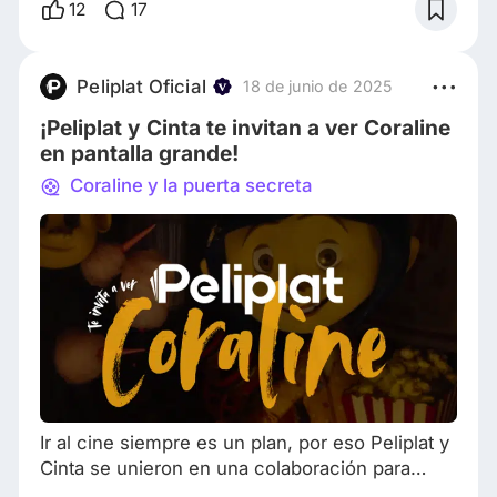
sus emociones. Aún lloro cuando Ralph dice:
12
17
"No hay nadie que quisiera ser además de mí."
Y aunque entendí que el miedo puede ser
gracioso gracias a Mike y Sully, también
Peliplat Oficial
18 de junio de 2025
recordé que el miedo puede ser una forma de
¡Peliplat y Cinta te invitan a ver Coraline
cuidado. Que
en pantalla grande!
Coraline y la puerta secreta
Ir al cine siempre es un plan, por eso Peliplat y
Cinta se unieron en una colaboración para
invitarte a ver Coraline, una vez más. En esta