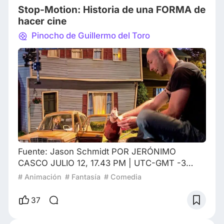
Stop-Motion: Historia de una FORMA de
un reflejo de
hacer cine
Pinocho de Guillermo del Toro
Fuente: Jason Schmidt POR JERÓNIMO
CASCO JULIO 12, 17.43 PM | UTC-GMT -3
STOP-MOTION: HISTORIA DE UNA FORMA DE
# Animación
# Fantasía
# Comedia
HACER CINE En los últimos Premios Oscar, el
realizador mexicano Guillermo Del Toro
37
expresó su alegría pero también su
descontento al ganar el premio a Mejor Película