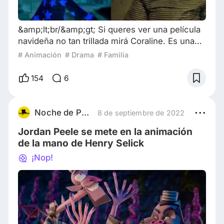
&amp;lt;br/&amp;gt; Si queres ver una película
navideña no tan trillada mirá Coraline. Es una
película que te lleva a pasear por lugares que
# Animación
# Drama
# Familia
quizás no esperabas. Aunque al principio
parezca una película para chicos, la cosa va
154
6
mucho más allá. Este film, basado en la novela
de Neil Gaiman, es como un viaje a través de
un mundo lleno de magia y un toque oscuro
Noche de Pelis
8 de septiembre de 2022
que te deja pensando. Disfrutala esta n
Jordan Peele se mete en la animación
de la mano de Henry Selick
¡Nop!