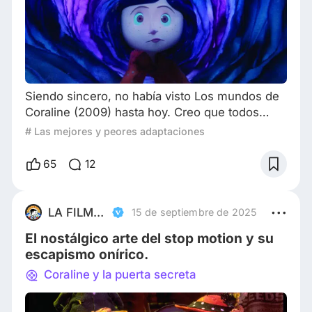
Siendo sincero, no había visto Los mundos de
Coraline (2009) hasta hoy. Creo que todos
tenemos una lista de películas eternamente
# Las mejores y peores adaptaciones
pendientes, y la película de Henry Selick era
una de las que llevaban más tiempo en la mía.
65
12
Ha tenido que ser durante el reestreno en salas
por el 15 aniversario de la película, cuando me
he decidido por fin a adentrarme en el
LA FILMOTECA INDOMABLE
15 de septiembre de 2025
imaginativo y a la vez perturbador universo
El nostálgico arte del stop motion y su
escapismo onírico.
Coraline y la puerta secreta