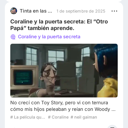
una sensación extraña (o a veces inquietante);
sin embargo, posiblemente sea esa misma
Tinta en las rocas
1 de septiembre de 2025
extrañeza la que la haga tan memorable.
Coraline y la puerta secreta: El “Otro
Eventualmente, t
Papá” también aprende.
Coraline y la puerta secreta
No crecí con Toy Story, pero vi con ternura
cómo mis hijos peleaban y reían con Woody y
Buzz. Los acompañé viendo Intensamente
# La película que me lleva a la infancia
# Coraline
# neil gaiman
siendo testigo de cómo aprendieron a nombrar