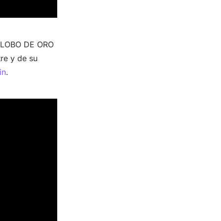
 GLOBO DE ORO
tre y de su
in
.