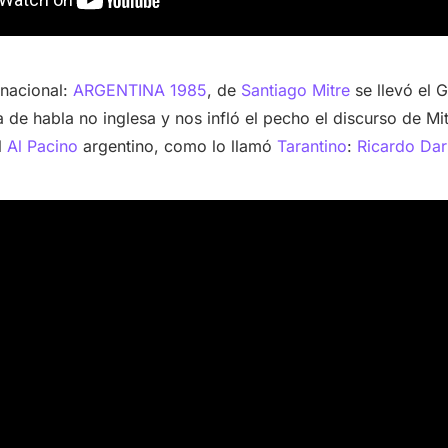
 nacional:
ARGENTINA 1985
, de
Santiago Mitre
se llevó el
a de habla no inglesa y nos infló el pecho el discurso de Mi
l
Al Pacino
argentino, como lo llamó
Tarantino
:
Ricardo Dar