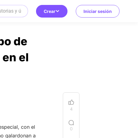
Crear
Iniciar sesión
bo de
 en el
4
special, con el
0
ño galardonan a