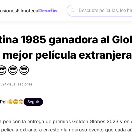
usiones
Filmoteca
ina 1985 ganadora al Glo
 mejor película extranjera
😎😎😎
1394
visualizaciones
Peli
Seguir
 peli con la entrega de premios Golden Globes 2023 y en e
 película extranjera en este glamouroso evento que cada a