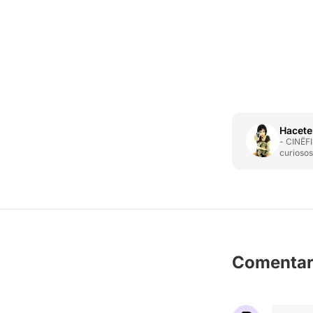
Hacete 
- CINËF
curiosos
Comentar