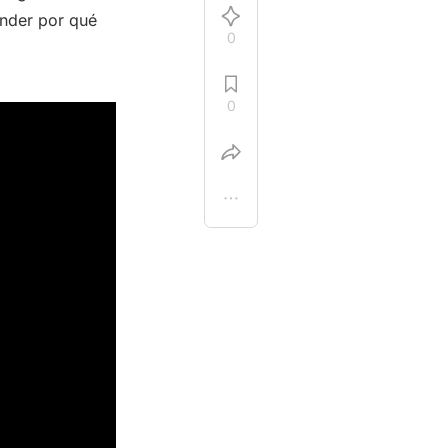
ender por qué
0
0