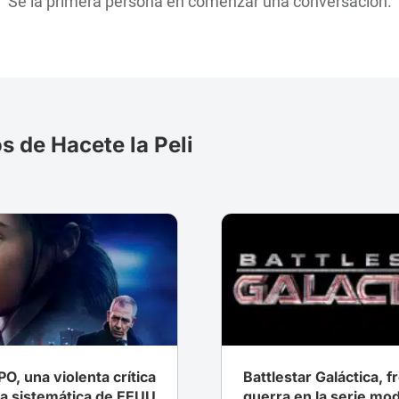
Sé la primera persona en comenzar una conversación.
s de Hacete la Peli
, una violenta crítica
Battlestar Galáctica, f
cia sistemática de EEUU
guerra en la serie mo