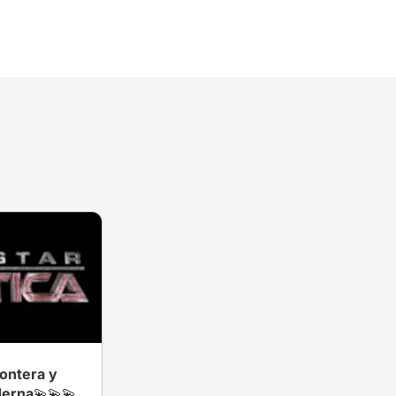
rontera y
derna💫💫💫