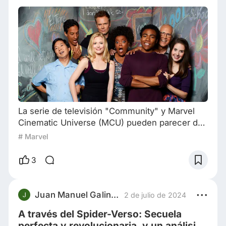
La serie de televisión "Community" y Marvel
Cinematic Universe (MCU) pueden parecer dos
entidades no relacionadas a primera vista, pero
# Marvel
en realidad hay varias conexiones entre las
dos. Primero, echemos un vistazo a
3
"Community". El programa sigue a un grupo de
inadaptados que asisten a un colegio
comunitario y forman un grupo de estudio
Juan Manuel Galindez
2 de julio de 2024
juntos. El elenco del conjunto incluye
A través del Spider-Verso: Secuela
personajes como Jeff Wi
perfecta y revolucionaria, y un análisis