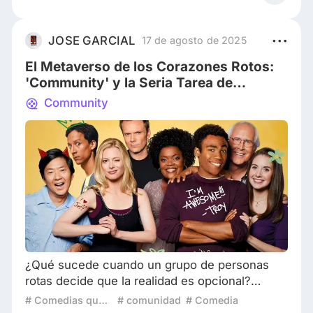
dirigida por Bob Persichetti, Peter Ramsey y
Rodney Rothman, ganó el premio de la
Academia a la Mejor Película de Animación. La
JOSE GARCIAL
17 de agosto de 2025
secuela de esta última película animada,
El Metaverso de los Corazones Rotos:
Spider-M
'Community' y la Seria Tarea de
Construir una Realidad Mejor
Community
¿Qué sucede cuando un grupo de personas
rotas decide que la realidad es opcional?
¿Puede una broma, un juego o una parodia, si
# Comedias que se ponen serias
# comunidad
# Comedia
se lleva lo suficientemente lejos, convertirse