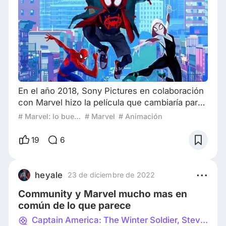
En el año 2018, Sony Pictures en colaboración
con Marvel hizo la película que cambiaría para
siempre la forma de hacer un filme de
# Marvel: lo bueno, lo malo y lo feo
# Marvel
# Animación
animación, Spider-man Into The Spider-Verse.
La película cuenta la historia de Miles Morales,
19
6
un adolescente que tras un incidente con una
araña radioactiva obtiene los poderes de
Spider-man, más allá de la trama y el mensaje
heyale
23 de diciembre de 2022
de la película (que también gustó mucho a l
Community y Marvel mucho mas en
común de lo que parece
Captain America: The Winter Soldier, Steve Rogers' Notebook