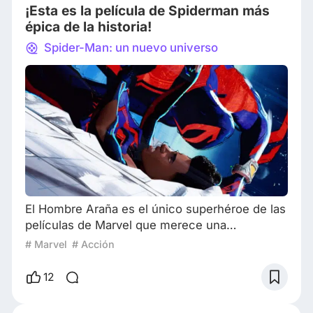
¡Esta es la película de Spiderman más
Pa
épica de la historia!
Spider-Man: un nuevo universo
El Hombre Araña es el único superhéroe de las
películas de Marvel que merece una
interpretación seria. Lleva tres etiquetas
# Marvel
# Acción
temáticas de las que carecen otros héroes de
es universo: héroe adolescente, héroe común
12
y corriente y héroe del destino. Gracias a estas
tres etiquetas, no importa cuántas versiones de