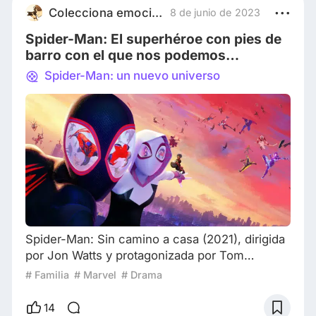
Spider-Man aparezcan a través de múltiples
Colecciona emociones con Charlie
8 de junio de 2023
universos, todas comparten el mismo origen:
Spider-Man: El superhéroe con pies de
un
barro con el que nos podemos
identificar
Spider-Man: un nuevo universo
Spider-Man: Sin camino a casa (2021), dirigida
por Jon Watts y protagonizada por Tom
Holland, fue la película con mayor recaudación
# Familia
# Marvel
# Drama
a nivel mundial en el año 2021. Spider-Man: Un
nuevo universo (2018), una película animada
14