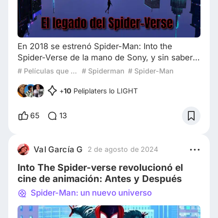
En 2018 se estrenó Spider-Man: Into the
Spider-Verse de la mano de Sony, y sin saberlo
estábamos frente a una película destinada a
# Películas que definen generaciones
# Spiderman
# Spider-Man
cambiar para siempre el rumbo de la animación
en los años siguientes. Esa transformación se
+
10
Peliplaters lo LIGHT
hizo aún más evidente con su secuela, Spider-
Man: Across the Spider-Verse, cuya impronta
65
13
estilística y narrativa dejó una marca profunda
en el medio. Su influencia puede verse e
Val García G
2 de agosto de 2024
Into The Spider-verse revolucionó el
cine de animación: Antes y Después
Spider-Man: un nuevo universo