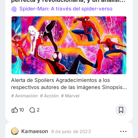
a la necesidad de cambios en
Spider-Man: A través del spider-verso
adaptaciones
Alerta de Spoilers Agradecimientos a los
respectivos autores de las imágenes Sinopsis
de Spider-Man: Across the Spider-Verse: Un
# Animación
# Acción
# Marvel
año después de los acontecimientos de Into
the Spider-verse, Miles Morales, el Spider-Man
10
2
de su dimensión, es lanzado a una aventura en
el multiverso cuando un nuevo villano llamado
The Spot (La Mancha en español) empieza a
Kamaeson
9 de junio de 2023
causar destrucción en distintas dimensiones.