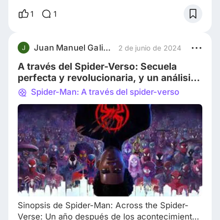
en un salvavidas? Community llega a nuestras
1
1
vidas con la apariencia de una comedia de
situación estándar: un abogado cínico y
suspendido se ve obligado a asistir a una
Juan Manuel Galindez
2 de junio de 2024
universidad comunitaria y forma un grupo de
A través del Spider-Verso: Secuela
estudio falso
perfecta y revolucionaria, y un análisis
a la necesidad de cambios en
Spider-Man: A través del spider-verso
adaptaciones
Sinopsis de Spider-Man: Across the Spider-
Verse: Un año después de los acontecimientos