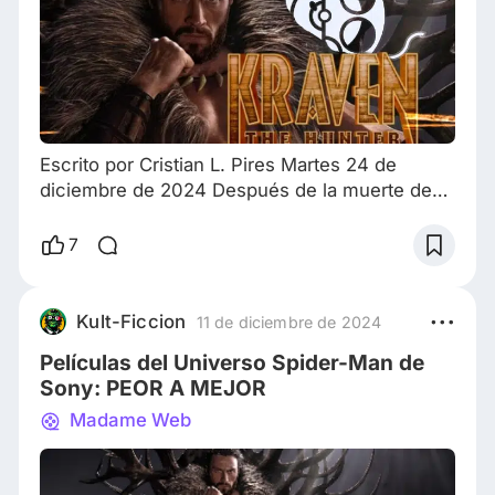
Escrito por Cristian L. Pires Martes 24 de
diciembre de 2024 Después de la muerte de
su madre Sergei Kravinoff escapa de la casa y
el alcance de su padre, un peligroso e
7
implacable cazador y traficante, con el poder
de un suero especial que le salvo la vida y le
dio poderes Sergei se convierte en el cazador
Kult-Ficcion
11 de diciembre de 2024
definitivo, Kraven. Dirigida por J. C. Chandor,
Películas del Universo Spider-Man de
Kraven el cazador es la última película en
Sony: PEOR A MEJOR
Madame Web