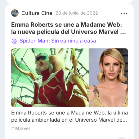
crítico con la infame “Morbius” (2021) y que,
“Madame Web”, no mejora, pero al menos es
Cultura Cine
28 de junio de 2022
más entretenida. La historia sigue a Cassandra
Emma Roberts se une a Madame Web:
Web (Da
la nueva película del Universo Marvel de
Sony
Spider-Man: Sin camino a casa
Emma Roberts se une a Madame Web, la última
película ambientada en el Universo Marvel de
Sony. Siguiendo la tradición de Venom y
# Marvel
Morbius, Madame Web será una historia de