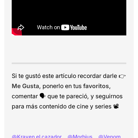
Si te gustó este artículo recordar darle
👉
Me Gusta
, ponerlo en tus
favoritos
,
comentar
🗣️
que te pareció, y seguirnos
para más contenido de cine y series
📽️
Kraven el cazador
Morbius
Venom