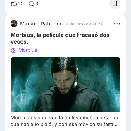
origen del personaje, cuyas habilidades
22
3
psíquicas le permiten ver y adentrarse en el
mundo de las arañas. En los cómics es una
gran aliada de Spider-Man, y es representada
Mariano Patrucco
9 de junio de 2022
como una anciana conectada a un sistema de
Morbius, la película que fracasó dos
soporte vital q
veces.
Morbius
Morbius está de vuelta en los cines, a pesar de
que nadie lo pidió, y con esa movida su falta de