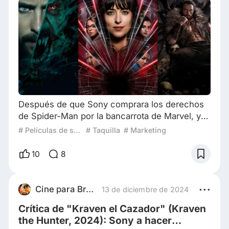
Después de que Sony comprara los derechos
de Spider-Man por la bancarrota de Marvel, y
que con el personaje hicieran un par de series,
# Películas de superhéroes que fallaron
# Taquilla
# Marketing
spin off, crossovers, la trilogía de películas de
Sam Raimi, la trilogía no hecha que quedo en
10
8
solo una dupla hecha por Marc Webb, y luego
que por fin aceptaran poner a Spider-Man con
los Vengadores… a Sony le dio por volver al
Cine para Brutos
13 de diciembre de 2024
camino del fracaso con el “Sony's Spi
Crítica de "Kraven el Cazador" (Kraven
the Hunter, 2024): Sony a hacer