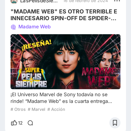
LasPelisdeSiempreOK
16 de febrero de 2024
apertura para cualquier película del Universo
"MADAME WEB" ES OTRO TERRIBLE E
Spider-Man. “BOB M
INNECESARIO SPIN-OFF DE SPIDER-
MAN┃Reseña de "Madame Web"┃Las
Madame Web
Súper Pelis De Siempre
¡El Universo Marvel de Sony todavía no se
rinde! “Madame Web” es la cuarta entrega
dentro de su universo compuesto de spin-offs
# Otros
# Marvel
# Acción
cuyos personajes centrales son, en su
mayoría, villanos de Spider-Man. Por tal razón,
12
resultó en una apuesta que llegó a un punto