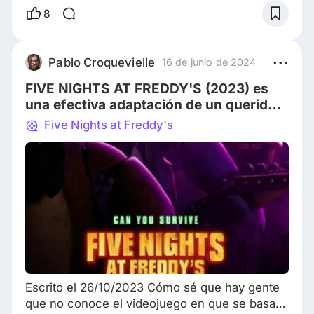
espera paciente. No tiene nombre este
8
término, pero se podría describir como ese
espacio en donde una película que está
adaptada (ya sea de un libro, un videojuego u
Pablo Croquevielle
16 de junio de 2024
otra fuente) logra su cometido con ambos
FIVE NIGHTS AT FREDDY'S (2023) es
lados, es decir, con el lado de los fa
una efectiva adaptación de un querido
videojuego
Five Nights at Freddy's
Escrito el 26/10/2023 Cómo sé que hay gente
que no conoce el videojuego en que se basa