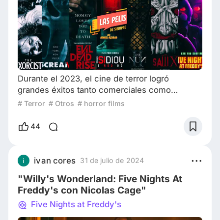
Durante el 2023, el cine de terror logró
grandes éxitos tanto comerciales como
críticos. De hecho, desde muchas secuelas
# Terror
# Otros
# horror films
hasta historias originales, resultó ser un año
muy especial para el género. Por lo tanto, ¡les
44
presento las 10 películas de terror más
taquilleras del 2023! #10 “THANKSGIVING”
Estrenada en noviembre, la décima película del
ivan cores
31 de julio de 2024
director Eli Roth, “Thanksgiving”, debutó en
"Willy's Wonderland: Five Nights At
tercer luga
Freddy's con Nicolas Cage"
Five Nights at Freddy's