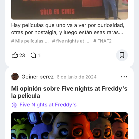
Hay películas que uno va a ver por curiosidad,
otras por nostalgia, y luego están esas raras
experiencias cinematográficas que se
# Mis películas favoritas de 2025
# five nights at Freddys 2
# FNAF2
convierten en un evento desde antes de que
empiece la función. Eso me pasó con Five
23
11
Nights at Freddy’s 2. No solo porque esperaba
con ansiedad esta secuela, sino porque tuve la
suerte de asistir a la premiere en Hoyts, donde
Geiner perez
6 de junio de 2024
recrearon la pizzería de Freddy Fazbear con u
Mi opinión sobre Five nights at Freddy's
la película
Five Nights at Freddy's