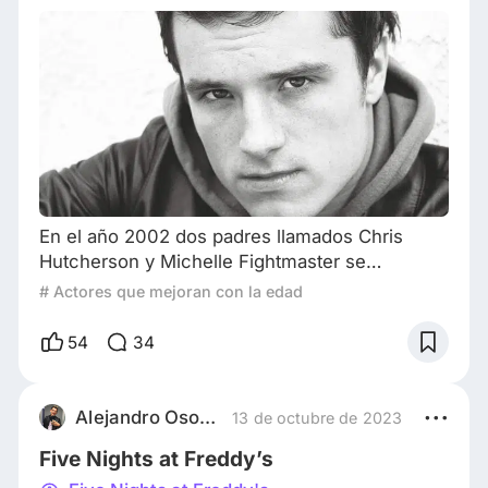
En el año 2002 dos padres llamados Chris
Hutcherson y Michelle Fightmaster se
reunieron con un profesor de actuación
# Actores que mejoran con la edad
llamado Bob Luccas quien les aconsejo que
llevaran a su hijo Jhosh Hutcherson a los
54
34
ángeles y comenzara a adicionar en papeles
para la televisión ya que al parecer el pequeño
Jhosh tenia talento , los padres sin dudarlo lo
Alejandro Osornio
13 de octubre de 2023
hicieron y llevaron a su hijo de 10 años de edad
Five Nights at Freddy’s
a los Ángel