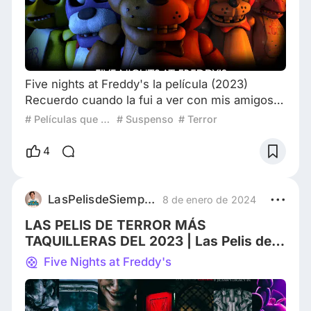
Five nights at Freddy's la película (2023)
Recuerdo cuando la fui a ver con mis amigos
tres días después del estreno, todos
# Películas que volverías a ver
# Suspenso
# Terror
estábamos confusos, teníamos expectativas
por lo que iba a pasar, no sabíamos si iba a
4
estar basada en los juegos o en los libros o si
va a ser su propia historia, hubieron gritos de
emoción, algunos se asustaron, encontramos
LasPelisdeSiempreOK
8 de enero de 2024
casi todas las referencias a los juegos y
LAS PELIS DE TERROR MÁS
nuestra
TAQUILLERAS DEL 2023 | Las Pelis de
Siempre con Nahuel Aguilar
Five Nights at Freddy's