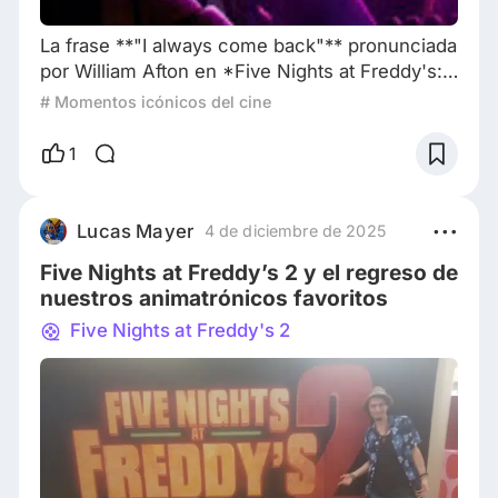
La frase **"I always come back"** pronunciada
por William Afton en *Five Nights at Freddy's:
La Película* encapsula una idea
# Momentos icónicos del cine
profundamente inquietante y filosófica sobre la
persistencia del mal y la inevitabilidad del
1
retorno de aquello que no ha sido
verdaderamente erradicado. Desde una
perspectiva psicológica, Afton representa el
Lucas Mayer
4 de diciembre de 2025
arquetipo del villano que se niega a
Five Nights at Freddy’s 2 y el regreso de
desaparecer, un reflejo de lo
nuestros animatrónicos favoritos
Five Nights at Freddy's 2