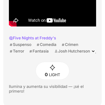
Five Nights at Freddy's
Suspenso
Comedia
Crimen
Terror
Fantasía
Josh Hutcherson
Matthew Lillard
Emma Tammi
Elizabeth Lail
Mary Stuart Masterson
0
LIGHT
Ilumina y aumenta su visibilidad — ¡sé el
primero!