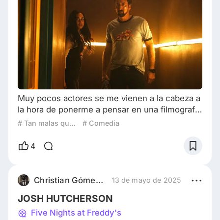
Muy pocos actores se me vienen a la cabeza a
la hora de ponerme a pensar en una filmografía
que se logre equiparar al trayecto tan
# Tan malas que son buenas
# Comedia
inconsistente y azaroso como lo fue la carrera
de Nicolas Cage, quien llegó al punto de
4
encabezar más de una decena de películas en
un solo año. Sin embargo, entre todos los
fracasos del cine clase Z que ha hecho, hay
Christian Gómez Geraldo
13 de mayo de 2025
una anomalía que se destaca por encima de
JOSH HUTCHERSON
sus compa
Five Nights at Freddy's