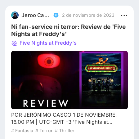
Jeroo Casco
2 de noviembre de 2023
Ni fan-service ni terror: Review de 'Five
Nights at Freddy's'
Five Nights at Freddy's
POR JERÓNIMO CASCO 1 DE NOVIEMBRE,
16.00 PM | UTC-GMT -3 'Five Nights at
Freddy's' | Review Hay un término que la
# Fantasía
# Terror
# Thriller
mayoría de la comunidad cinéfila siempre