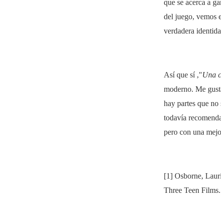
que se acerca a ga
del juego, vemos e
verdadera identida
Así que sí ,"
Una c
moderno. Me gusta
hay partes que no 
todavía recomendar
pero con una mejo
[1] Osborne, Lauri
Three Teen Films