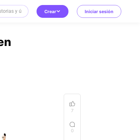
Crear
Iniciar sesión
en
7
0