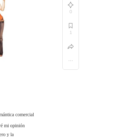
0
1
mántica comercial
aré mi opinión
ero y la