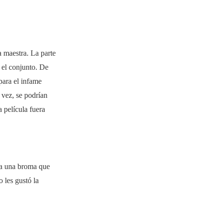
a maestra. La parte
r el conjunto. De
 para el infame
 vez, se podrían
 película fuera
era una broma que
 les gustó la