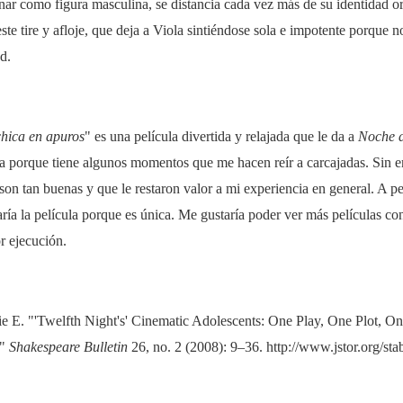
nar como figura masculina, se distancia cada vez más de su identidad ori
ste tire y afloje, que deja a Viola sintiéndose sola e impotente porque n
d.
hica en apuros
" es una película divertida y relajada que le da a
Noche 
 porque tiene algunos momentos que me hacen reír a carcajadas. Sin 
son tan buenas y que le restaron valor a mi experiencia en general. A pe
ía la película porque es única. Me gustaría poder ver más películas con
r ejecución.
e E. "'Twelfth Night's' Cinematic Adolescents: One Play, One Plot, On
."
Shakespeare Bulletin
26, no. 2 (2008): 9–36. http://www.jstor.org/st