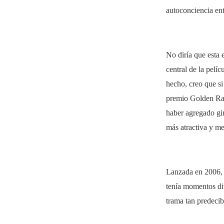
autoconciencia ent
No diría que esta 
central de la pelí
hecho, creo que si
premio Golden Rasp
haber agregado gir
más atractiva y m
Lanzada en 2006,
tenía momentos div
trama tan predecib