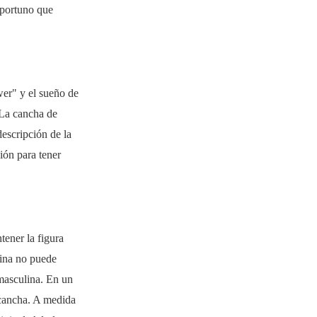
oportuno que
er" y el sueño de
. La cancha de
descripción de la
ión para tener
tener la figura
lina no puede
 masculina. En un
 cancha. A medida