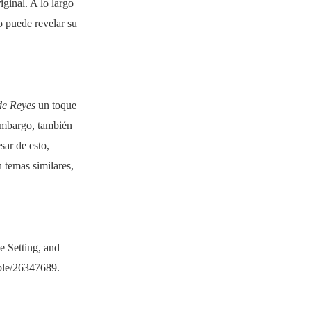
ginal. A lo largo
o puede revelar su
de Reyes
un toque
embargo, también
sar de esto,
 temas similares,
e Setting, and
able/26347689.