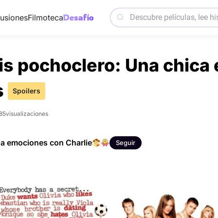
usiones
Filmoteca
is pochoclero: Una chica 
s
Spoilers
85
visualizaciones
a emociones con Charlie
Seguir