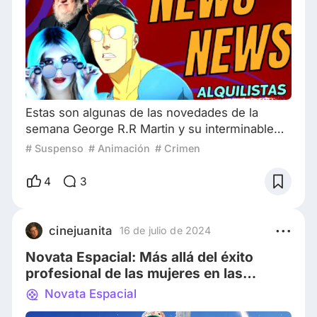
Estas son algunas de las novedades de la
semana George R.R Martin y su interminable
escritura ¿llegaremos a verla terminada?
# Suspenso
# Animación
# Crimen
Segunda temporada de “Invencible” - Prime
Video American Horror Story: Delicate - Teaser
4
3
No te olvides de seguirnos en nuestras redes !!
Welcome to The Dark Side | Alquilistas
cinejuanita
16 de julio de 2024
Novata Espacial: Más allá del éxito
profesional de las mujeres en las
películas para chicas
Novata Espacial