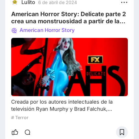
imaginabas la construcción de estos
Lulito
6 de abril de 2024
personajes? Los artistas de efectos especiales
American Horror Story: Delicate parte 2
crearon
crea una monstruosidad a partir de la
maternidad ¡Imperdible!
American Horror Story
Creada por los autores intelectuales de la
televisión Ryan Murphy y Brad Falchuk,
American Horror Story se ha convertido en una
# Terror
de las franquicias televisivas de terror más
importantes en sus casi 13 años al aire. La
serie de antología es conocida por utilizar un