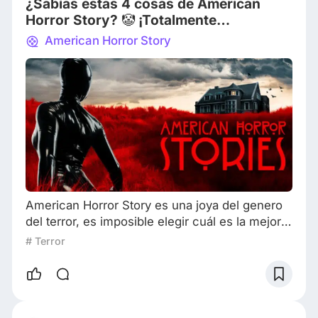
¿Sabías estas 4 cosas de American
que buscan
Horror Story? 🤡 ¡Totalmente
inesperadas!
American Horror Story
American Horror Story es una joya del genero
del terror, es imposible elegir cuál es la mejor
temporada ya que todos sus relatos,
# Terror
personajes y momentos inesperados han
llevado a que se convierta en casi una adicción
verla. Por eso hoy te comparto estos 4 datos
curiosos de esta maravillosa serie. 1. ¿Cómo te