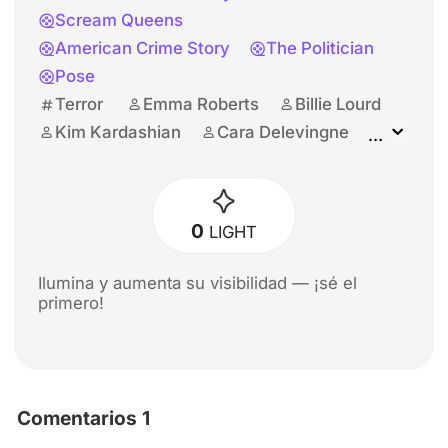
Scream Queens
American Crime Story
The Politician
Pose
Terror
Emma Roberts
Billie Lourd
Kim Kardashian
Cara Delevingne
Leslie Grossman
0
LIGHT
Ilumina y aumenta su visibilidad — ¡sé el
primero!
Comentarios 1