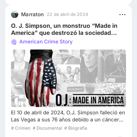
elenco rotativo de rostros familiares para
contar sus espeluznantes historias. La
Marraton
22 de abril de 2024
temporada 12 de American Horror Story trae de
O. J. Simpson, un monstruo “Made in
vuelta a
America” que destrozó la sociedad
étnica
American Crime Story
El 10 de abril de 2024, O.J. Simpson falleció en
Las Vegas a sus 76 años debido a un cáncer
de próstata. O.J. Simpson falleció a los 76 años
# Crimen
# Documental
# Biografía
La ex superestrella del fútbol americano de la