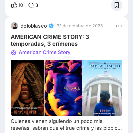
NFL, que fue absuelto del asesinato de su ex
10
3
esposa con pruebas que lo respaldaban en el
famoso "Juicio del Siglo", fue declarado
responsable de un segundo juicio iniciado por
doloblasco
31 de octubre de 2025
la familia de la víctima y se le imp
AMERICAN CRIME STORY: 3
temporadas, 3 crímenes
American Crime Story
Quienes vienen siguiendo un poco mis
reseñas, sabrán que el true crime y las biopic