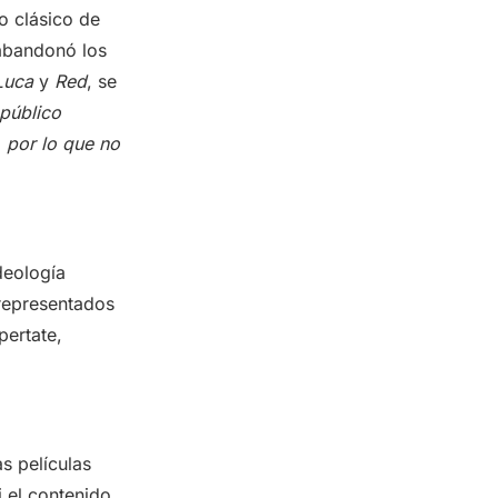
o clásico de
 abandonó los
Luca
y
Red
, se
 público
, por lo que no
deología
 representados
pertate,
s películas
i el contenido