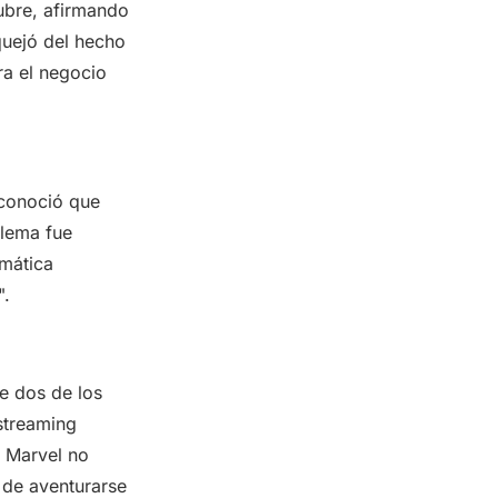
ubre, afirmando
quejó del hecho
ra el negocio
econoció que
blema fue
amática
".
de dos de los
streaming
e Marvel no
 de aventurarse