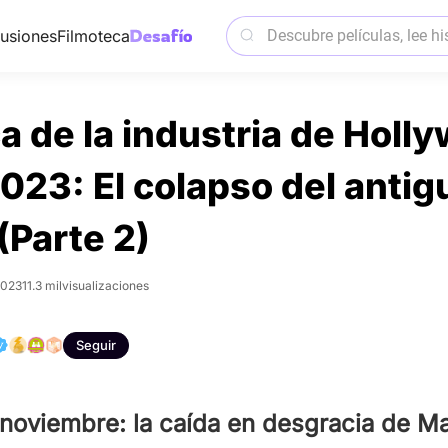
usiones
Filmoteca
a de la industria de Holl
2023: El colapso del antig
(Parte 2)
2023
11.3 mil
visualizaciones
Seguir
 noviembre: la caída en desgracia de Ma