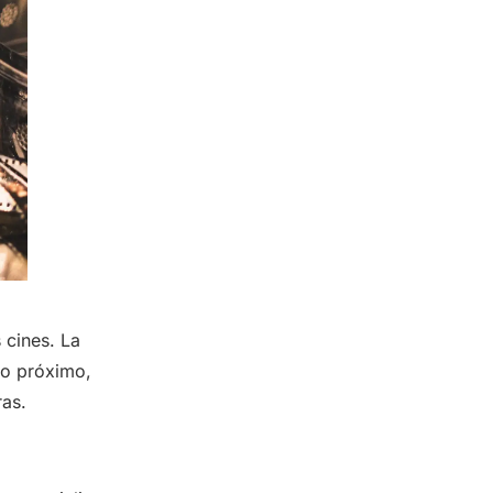
 cines. La
ro próximo,
ras.