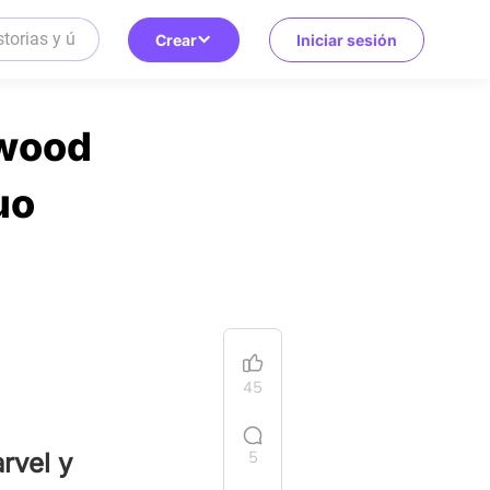
Crear
Iniciar sesión
ywood
uo
45
5
rvel y