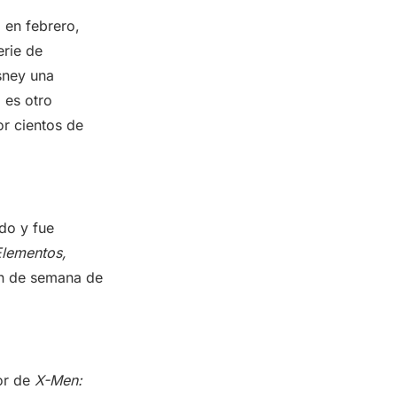
 en febrero,
erie de
sney una
 es otro
or cientos de
do y fue
Elementos,
fin de semana de
or de
X-Men: