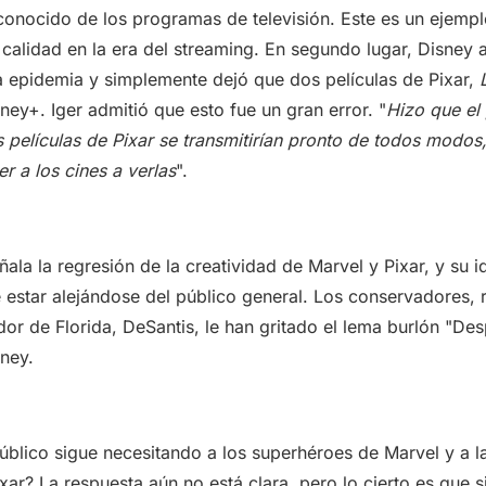
conocido de los programas de televisión. Este es un ejempl
 calidad en la era del streaming. En segundo lugar, Disney
la epidemia y simplemente dejó que dos películas de Pixar,
ney+. Iger admitió que esto fue un gran error. "
Hizo que el
 películas de Pixar se transmitirían pronto de todos modos
er a los cines a verlas
".
ñala la regresión de la creatividad de Marvel y Pixar, y su i
 estar alejándose del público general. Los conservadores,
or de Florida, DeSantis, le han gritado el lema burlón "Des
sney.
úblico sigue necesitando a los superhéroes de Marvel y a la
ar? La respuesta aún no está clara, pero lo cierto es que s