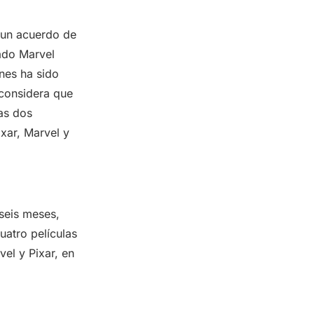
 un acuerdo de
ado Marvel
nes ha sido
 considera que
as dos
ixar, Marvel y
seis meses,
uatro películas
el y Pixar, en