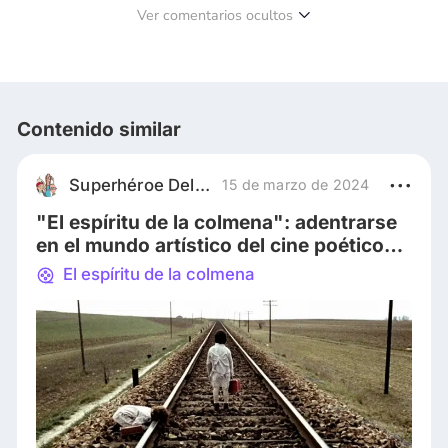
Ver comentarios ocultos
Contenido similar
Superhéroe Del Celuloide
15 de marzo de 2024
"El espíritu de la colmena": adentrarse
en el mundo artístico del cine poético
español a través de la metáfora
El espíritu de la colmena