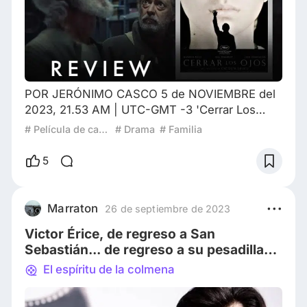
POR JERÓNIMO CASCO 5 de NOVIEMBRE del
2023, 21.53 AM | UTC-GMT -3 'Cerrar Los
Ojos' es el regreso triunfante que Víctor Erice
# Película de carretera
# Drama
# Familia
se merecía | Review ¿Cuántas veces hemos
dejado deslizar por nuestras frágiles cabezas la
5
idea de largarlo todo, de probar una nueva vida,
de experimentar otras sensaciones? Algo así
es el particular caso de Víctor Erice,
Marraton
26 de septiembre de 2023
reconocido director español que tras más de
Victor Érice, de regreso a San
30 años
Sebastián... de regreso a su pesadilla
infantil
El espíritu de la colmena