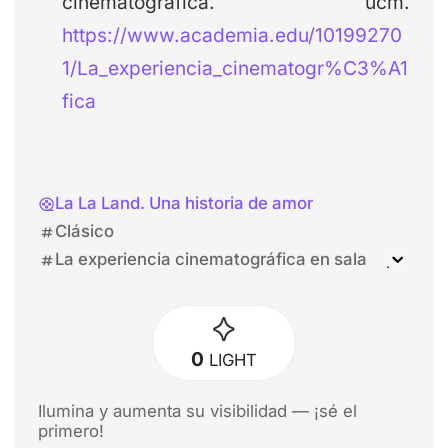
cinematográfica. ucm.
https://www.academia.edu/10199270
1/La_experiencia_cinematogr%C3%A1
fica
La La Land. Una historia de amor
Clásico
La experiencia cinematográfica en sala
La manera de ver cine
Víctor Erice
David Fincher
Joe Russo
0
LIGHT
Ilumina y aumenta su visibilidad — ¡sé el
primero!