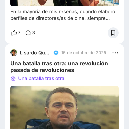
En la mayoría de mis reseñas, cuando elaboro
perfiles de directores/as de cine, siempre
intento señalar algo de la singularidad, el sello
artístico, el guiño que nos permite reconocer a
7
3
un director en unos pocos fotogramas. En el
caso de Paul Thomas Anderson, creo que es
fundamental hablar de ritmo. Si hay algo que
Lisardo Quevedo
15 de octubre de 2025
nos deja en claro la filmografía de Paul Thomas
Una batalla tras otra: una revolución
Anderson es la versatilidad en su e
pasada de revoluciones
Una batalla tras otra