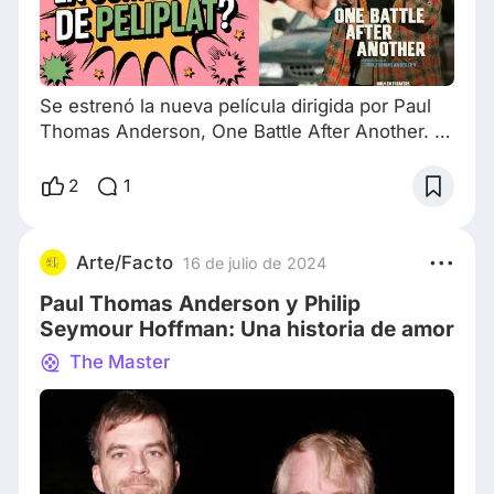
Se estrenó la nueva película dirigida por Paul
Thomas Anderson, One Battle After Another. O
como se conoce en América Latina: Una
batalla tras otra. Primero, vamos a repasar qué
2
1
opina nuestra comunidad sobre las películas
anterior de P.T.A. Boogie Nights no es la
primera que dirigió Anderson, lugar que ocupa
Arte/Facto
16 de julio de 2024
Hard Eight, pero es la que lo hizo saltar a la
Paul Thomas Anderson y Philip
fama dentro de los círculos cinéfilos. Hard
Seymour Hoffman: Una historia de amor
The Master