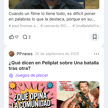
Cuando un filme lo tiene todo, es difícil poner
en palabras lo que la destaca, porque en su
conjunto se presentan únicamente aciertos,
# paul thomas anderson
# Leonardo DiCaprio
# UnaBatallaTrasOtra
desde el lado formal y del contenido. Una
batalla tras otra (One Battle After Another,
17
2
2025) forma parte de este grupo de películas.
El nuevo largometraje de Paul Thomas
Anderson se posiciona indiscutiblemente en lo
PPnews
30 de septiembre de 2025
más alto de la cinematografía de los últimos
¿Qué dicen en Peliplat sobre Una batalla
años
tras otra?
Juegos de placer