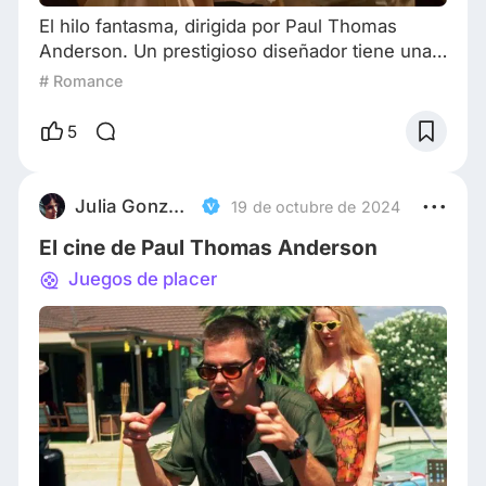
El hilo fantasma, dirigida por Paul Thomas
Anderson. Un prestigioso diseñador tiene una
casa de moda muy prestigiosa en el Reino
# Romance
Unido. Controla todo a la perfección hasta que
aparece Alma, una joven que se volverá su
5
musa y gran amor. Un sastre perfeccionista
que no puede equivocarse a hora de realizar
un vestido y que lleva esa perfección a su vida
Julia González Dubkin
19 de octubre de 2024
diaria. Una joven mesera que es incorrecta en t
El cine de Paul Thomas Anderson
Juegos de placer