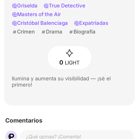
Griselda
True Detective
Masters of the Air
Cristóbal Balenciaga
Expatriadas
Crimen
Drama
Biografía
0
LIGHT
Ilumina y aumenta su visibilidad — ¡sé el
primero!
Comentarios
¿Qué opinas? ¡Comenta!