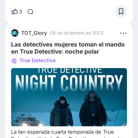
tenés idea lo que va a pasar”. Hace poco me
han llegado a decir “En el capítulo 8 el punto
3
de giro es terrible, justifica todo lo visto hasta
ese momento” “La primer temporada es floja,
pero la segunda, UF”. ¿8 capítulos? ¿Una
TOT_Glory
29 de diciembre de 2023
temporada entera? ¿Cómo es posible que la
Las detectives mujeres toman el mando
en True Detective: noche polar
True Detective
La tan esperada cuarta temporada de True