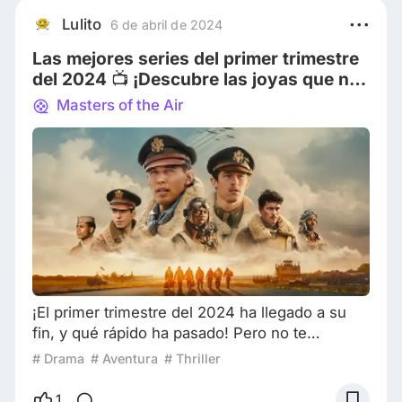
cuidar a sus hijos y ayudar con pequeñas
Lulito
6 de abril de 2024
tareas del hogar a cambio de alojamiento,
Las mejores series del primer trimestre
comida y una pequeña paga de bolsillo. Es un
del 2024 📺 ¡Descubre las joyas que no
empleo tempora
te puedes perder!
Masters of the Air
¡El primer trimestre del 2024 ha llegado a su
fin, y qué rápido ha pasado! Pero no te
preocupes, porque nos ha dejado un tesoro de
# Drama
# Aventura
# Thriller
series y películas para disfrutar. Hoy, te
presento tres verdaderas joyas que destacan
1