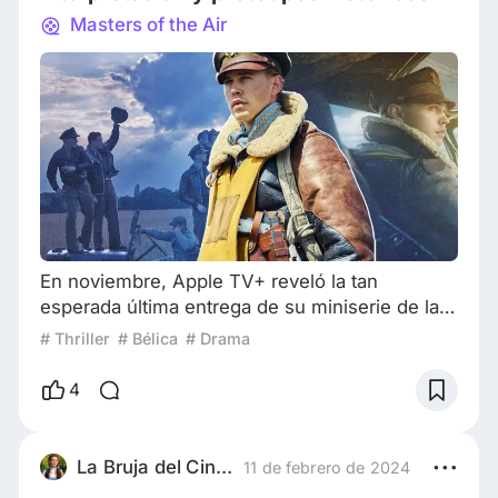
Masters of the Air
En noviembre, Apple TV+ reveló la tan
esperada última entrega de su miniserie de la
Segunda Guerra Mundial, “Los amos del aire”,
# Thriller
# Bélica
# Drama
creada por Tom Hanks y Steven Spielberg
[precedida por las renombradas “Bands of
4
Brothers” y “The Pacific”]. La fecha de
lanzamiento se fijó oficialmente para el 26 de
enero de 2024 y abarca nueve episodios que
La Bruja del Cineland
11 de febrero de 2024
se emitirán en su totalidad en marzo de 2024.