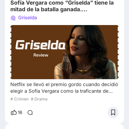
Sofía Vergara como “Griselda” tiene la
La serie gira
mitad de la batalla ganada.
Desafortunadamente, solo la mitad.
Griselda
Netflix se llevó el premio gordo cuando decidió
elegir a Sofía Vergara como la traficante de
drogas, Griselda. Sofía Vergara Siendo
# Crimen
# Drama
completamente honestos, ¿podría haber
alguien más perfecto para ese rol? Sofía tiene
16
raíces colombianas, su lengua materna es el
español y una personalidad feroz. Fue a