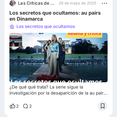
Hollywood sola, con su hijo, hace más de 20
Las Críticas de Daniel
26 de mayo de 2025
años y se abrió camino hasta convertirse en
Los secretos que ocultamos: au pairs
una de las
en Dinamarca
Los secretos que ocultamos
¿De qué qué trata? La serie sigue la
investigación por la desaparición de la au pair
filipina de una acaudalada familia de Selandia,
en Dinamarca. ¿Qué es una au pair? La
2
2
expresión se refiere a mujeres jóvenes que
viven con una familia en el extranjero para