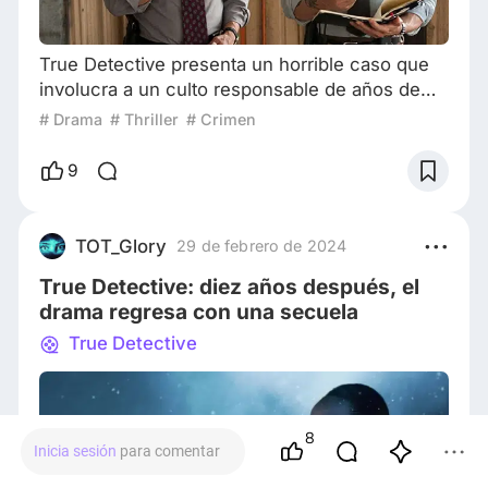
True Detective presenta un horrible caso que
involucra a un culto responsable de años de
asesinatos ritualistas, abusos sexuales y abuso
# Drama
# Thriller
# Crimen
infantil. La historia de este culto se basa en la
santería y las creencias vudús comunes
9
alrededor de Louisiana, con algunas víctimas
que incluso se les lavó el cerebro para que
sean voluntariamente sacrificios de sus
TOT_Glory
29 de febrero de 2024
deidades. Esta serie tiene muchas referencias
True Detective: diez años después, el
drama regresa con una secuela
True Detective
8
Inicia sesión
para comentar