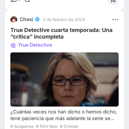
entre lo mejor de este año hasta ahora. Si aún
no has decidido qué ver, te garantizo que esta
selección te ofrecerá emocionantes
Chesi
2 de febrero de 2024
maratones, ¡y hay opciones para todos los
True Detective cuarta temporada: Una
gustos! Mas
“crítica” incompleta
True Detective
¿Cuántas veces nos han dicho o hemos dicho,
tené paciencia que más adelante la serie se
pone buena? “Esperá hasta el capítulo 4, no
# Suspenso
# Film Noir
# Crimen