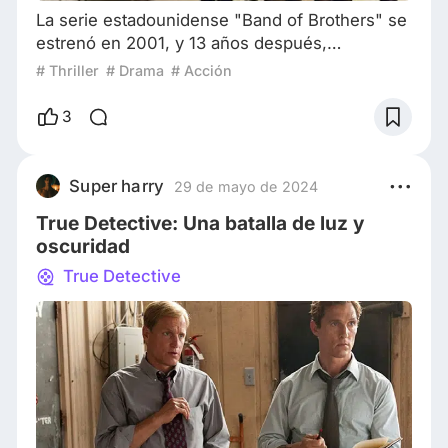
La serie estadounidense "Band of Brothers" se
estrenó en 2001, y 13 años después,
finalmente se terminó la "Trilogía de la
# Thriller
# Drama
# Acción
Segunda Guerra Mundial" de Steven Spielberg
y Tom Hanks. Los dos primeros episodios de
3
"Masters of the Air" evocan nostalgia por la
época en la que "Band of Brothers" era
considerada una serie innovadora. Contexto de
Super harry
29 de mayo de 2024
la serie Algunos críticos han notado que los
True Detective: Una batalla de luz y
dos primeros ep
oscuridad
True Detective