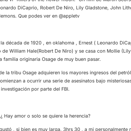
eonardo DiCaprio, Robert De Niro, Lily Gladstone, John Li
Plemons. Que podes ver en @appletv
la década de 1920 , en oklahoma , Ernest ( Leonardo DiCap
o de William Hale(Robert De Niro) y se casa con Mollie (Lil
 familia originaria Osage de muy buen pasar.
e la tribu Osage adquieren los mayores ingresos del petró
omienzan a ocurrir una serie de asesinatos bajo misteriosa
 investigación por parte del FBI.
¿ Hay amor o solo se quiere la herencia?
gustó , si bien es muy larga, 3hrs 30 , a mi personalmente 