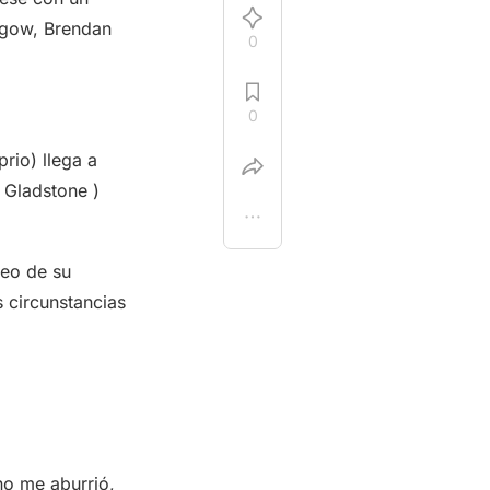
thgow, Brendan
0
0
rio) llega a
y Gladstone )
leo de su
s circunstancias
no me aburrió,