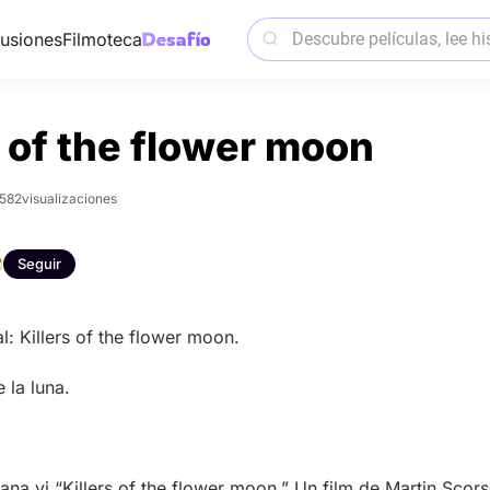
usiones
Filmoteca
s of the flower moon
582
visualizaciones
Seguir
nal: Killers of the flower moon.
 la luna.
ana vi “Killers of the flower moon.” Un film de Martin Scor