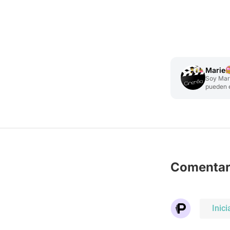
Marie
Soy Mari
pueden e
las seri
Comentar
Inici