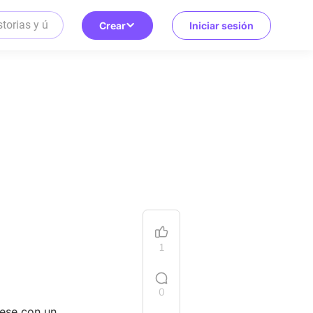
Crear
Iniciar sesión
1
0
sese con un