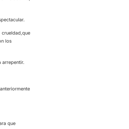
pectacular.
 , crueldad,que
on los
 arrepentir.
 anteriormente
ara que