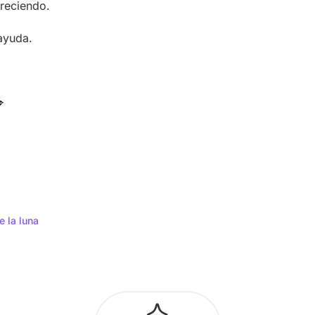
creciendo.
ayuda.

e la luna