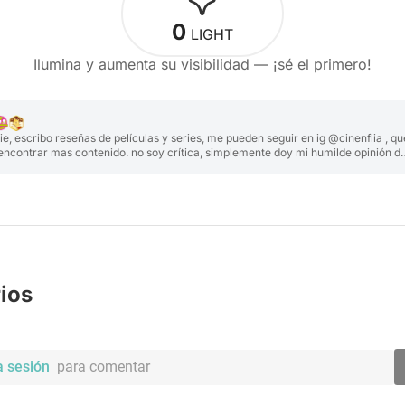
0
LIGHT
Ilumina y aumenta su visibilidad — ¡sé el primero!
e, escribo reseñas de películas y series, me pueden seguir en ig @cinenflia , qu
ncontrar mas contenido. no soy crítica, simplemente doy mi humilde opinión d
es y películas que veo.
ios
a sesión
para comentar