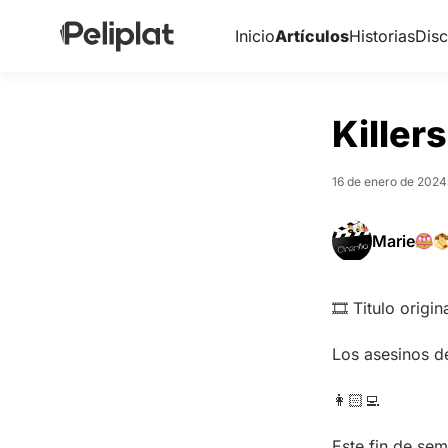
Inicio
Artículos
Historias
Disc
Killer
16 de enero de 2024
Marie
🎞️ Titulo origi
Los asesinos de
👩🏻‍💻
Este fin de sem