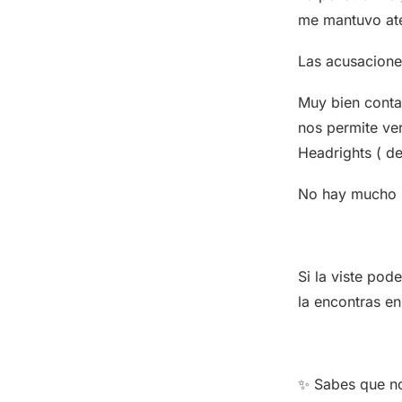
me mantuvo at
Las acusacione
Muy bien contad
nos permite ve
Headrights ( d
No hay mucho ma
Si la viste pod
la encontras e
✨ Sabes que n