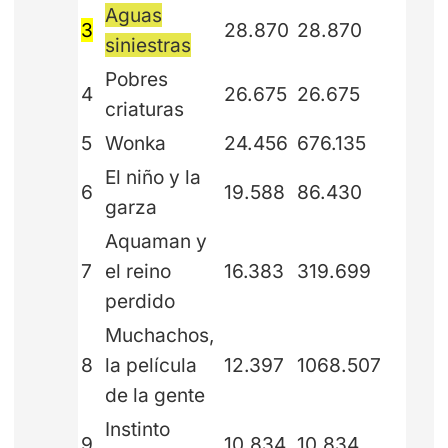
Aguas
3
28.870
28.870
siniestras
Pobres
4
26.675
26.675
criaturas
5
Wonka
24.456
676.135
El niño y la
6
19.588
86.430
garza
Aquaman y
7
el reino
16.383
319.699
perdido
Muchachos,
8
la película
12.397
1068.507
de la gente
Instinto
9
10.834
10.834