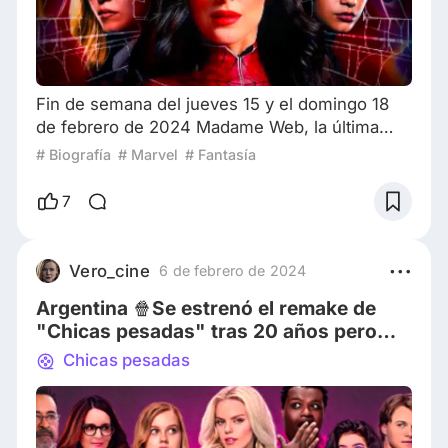
Fin de semana del jueves 15 y el domingo 18
de febrero de 2024 Madame Web, la última
producción de Sony perteneciente al Universo
# Biografía
# Marvel
# Fantasía
Spider-Man, se posicionó en el primer puesto
del top 10 argentino. Estas películas,
7
producidas por Columbia Pictures, están
inspiradas en diversas obras de Marvel Comics
relacionadas con Spider-Man, aunque este
Vero_cine
6 de febrero de 2024
último nunca hace su aparición. A pesar de
Argentina 🍿Se estrenó el remake de
haber encabezado
"Chicas pesadas" tras 20 años pero
❤️‍🔥"Con todos menos contigo" sigue
Chicas pesadas
reinando.