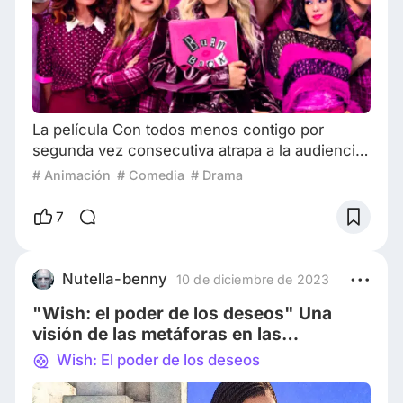
La película Con todos menos contigo por
segunda vez consecutiva atrapa a la audiencia
argentina que recibe el romance y la comedia
# Animación
# Comedia
# Drama
como su mejor acompañante del fin de
semana. Fin de semana: Jueves 1 y el domingo
7
4 de febrero de 2024 La comedia romántica
sigue conquistando la audiencia argentina en
los cines, La película Con todos menos contigo
Nutella-benny
10 de diciembre de 2023
por segunda vez consecutiva se posiciona
"Wish: el poder de los deseos" Una
como la líde
visión de las metáforas en las
animaciones de Disney
Wish: El poder de los deseos