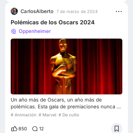
musical no fue el único que dejo su huella en
la cartelera anual. El drama y el romance
CarlosAlberto
7 de marzo de 2024
también dicen presente en Anora, y hasta el
Polémicas de los Oscars 2024
terror está cons
Oppenheimer
Un año más de Oscars, un año más de
polémicas. Esta gala de premiaciones nunca es
totalmente parcial, y siempre deja enojado a
# Animación
# Marvel
# De culto
más de uno. A diferencia de ciertas entregas
anteriores, en este 2024 grandísimos
850
12