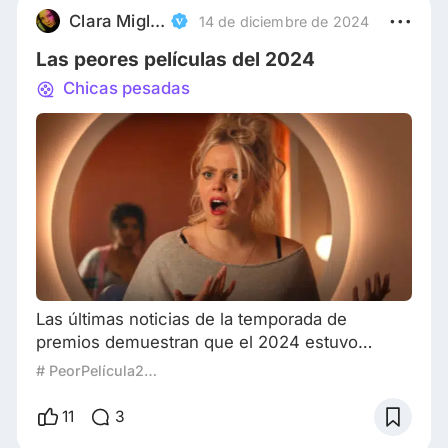
siga siendo la fábrica de sueños y sorpresas
Clara Migliardo
14 de diciembre de 2024
que han encantado a las personas desde su
Las peores películas del 2024
creaci
Chicas pesadas
Las últimas noticias de la temporada de
premios demuestran que el 2024 estuvo
repleto de éxitos inolvidables. Si bien Wicked y
# PeorPelícula2024
Emilia Pérez se postulan como las grandes
ganadoras de las condecoraciones a ser
11
3
repartidas en los próximos meses, el género