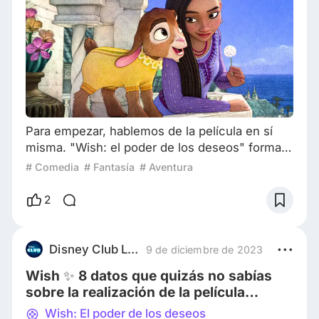
Para empezar, hablemos de la película en sí
misma. "Wish: el poder de los deseos" forma
parte de un catálogo de cuentos de hadas de
# Comedia
# Fantasía
# Aventura
princesas de Disney que mantienen los
estándares establecidos. Sin embargo, la
2
animación alcanzó un nivel ligeramente
superior al de "Raya y el último dragón" y
"Encanto", por ejemplo. Una característica
Disney Club Latam
9 de diciembre de 2023
fundamental de las historias de princesas de
Wish ✨ 8 datos que quizás no sabías
Disney es el sólido
sobre la realización de la película
animada que nos enseña el poder de los
Wish: El poder de los deseos