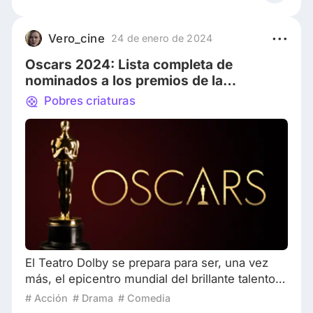
competidores batallan en cada una de las
categorías, cosa que hace que sea muy difícil
apostar por los ganadores de cada una. Sin
Vero_cine
24 de enero de 2024
embargo, hay ternas en las que muy
Oscars 2024: Lista completa de
seguramente haya controver
nominados a los premios de la
Academia de Hollywood 🏆
Pobres criaturas
El Teatro Dolby se prepara para ser, una vez
más, el epicentro mundial del brillante talento
del cine durante una noche única. La alfombra
# Acción
# Drama
# Comedia
roja será testigo de los mejores atuendos y el