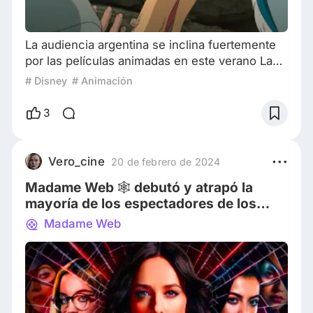
La audiencia argentina se inclina fuertemente
por las películas animadas en este verano La
película de Disney Wish: El Poder de los
# Disney
# Animación
Deseos mantiene su dominio en la taquilla
argentina, asegurando el primer lugar por
3
segunda semana consecutiva en este 2024, a
pesar de experimentar una caída del 37%.
¡Patos! que se estrenó la semana pasada
Vero_cine
20 de febrero de 2024
conserva su posición con 62.881 asistentes,
Madame Web 🕸️ debutó y atrapó la
enfrentando una
mayoría de los espectadores de los
cines argentinos
Madame Web