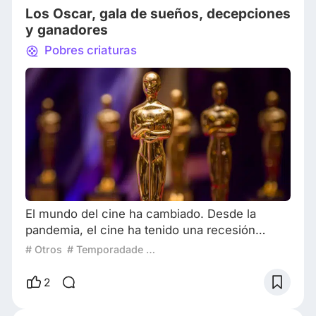
Los Oscar, gala de sueños, decepciones
y ganadores
Pobres criaturas
El mundo del cine ha cambiado. Desde la
pandemia, el cine ha tenido una recesión
significativa y poco a poco el público se ha
# Otros
# Temporadade Premios 2024
trasladado a las plataformas de streaming y los
cines junto a las producciones deben optar por
2
estrategias para que el público se siga
interesando por el cine y que esté; a su vez,