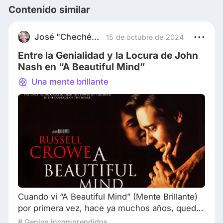
Contenido similar
José "Cheché" Mendoza
15 de octubre de 2024
Entre la Genialidad y la Locura de John
Nash en “A Beautiful Mind”
Una mente brillante
Cuando vi “A Beautiful Mind” (Mente Brillante)
por primera vez, hace ya muchos años, quedé
profundamente confundido, no por la
# Genios incomprendidos