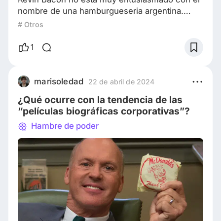
nombre de una hamburgueseria argentina.
Kevin Bacon es y ha sido un ícono cultural
# Otros
durante décadas. No solo es conocido por sus
actuaciones en películas como "Footloose",
1
"Apollo 13" y "A Few Good Men", sino también
por su sentido del humor sobre su apellido. De
hecho, apareció en una serie de comerciales
marisoledad
22 de abril de 2024
para American Egg Board, aparentemente solo
¿Qué ocurre con la tendencia de las
porqu
“películas biográficas corporativas”?
Hambre de poder