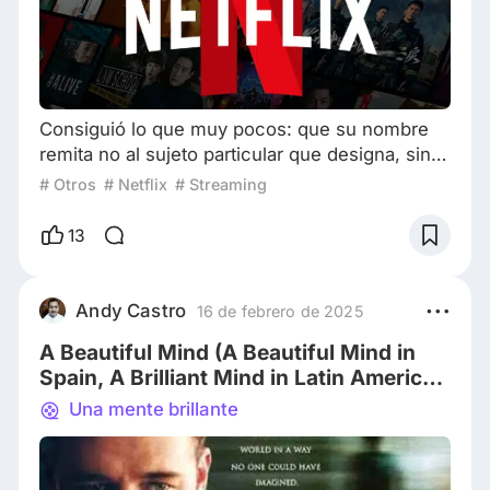
Consiguió lo que muy pocos: que su nombre
remita no al sujeto particular que designa, sino
a algo mucho más amplio. Decir Netflix es
# Otros
# Netflix
# Streaming
decir “plataformas de streaming”, un tipo de
servicio del que se convirtió en sinónimo a
13
fuerza de marketing, recursos y, sobre todo, de
haber llegado muchísimo antes que todos los
peces gordos a un negocio que hoy mueve
Andy Castro
16 de febrero de 2025
miles de millones de dólares a lo largo y anch
A Beautiful Mind (A Beautiful Mind in
Spain, A Brilliant Mind in Latin America)
is a drama film
Una mente brillante