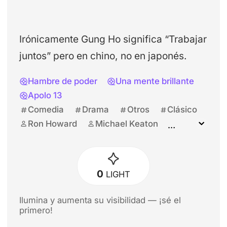
Irónicamente Gung Ho significa “Trabajar
juntos” pero en chino, no en japonés.
Hambre de poder
Una mente brillante
Apolo 13
Comedia
Drama
Otros
Clásico
Ron Howard
Michael Keaton
Gedde Watanabe
Mimi Rogers
John Turturro
0
LIGHT
Ilumina y aumenta su visibilidad — ¡sé el
primero!