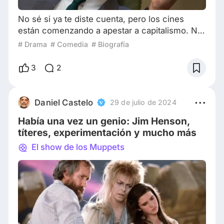
No sé si ya te diste cuenta, pero los cines
están comenzando a apestar a capitalismo. No
por los precios (eso es un tema para otro día),
# Drama
# Comedia
# Biografía
sino porque parece haber cada vez más
películas con el estilo de biografías sobre…
3
2
¿corporaciones? Este “género” no es nuevo,
por supuesto, los primeros ejemplos incluyen
Red Social, Steve Jobs y Hambre de poder,
Daniel Castelo
29 de julio de 2024
pero el año pasado también se estrenaron
Había una vez un genio: Jim Henson,
BlackBerr
títeres, experimentación y mucho más
El show de los Muppets