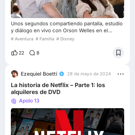
Unos segundos compartiendo pantalla, estudio
y diálogo en vivo con Orson Welles en el
programa televisivo del célebre realizador (que
# Aventura
# Familia
# Disney
se grabó pero nunca se emitió) alcanzan para
poner en foco la categoría en la que jugaba
22
8
James Maury Henson dentro del mundo del
espectáculo y las artes de los Estados Unidos.
El ciclo, que se grabó entre 1978 y 1979 pero
Ezequiel Boetti
28 de mayo de 2024
no logró ser vendido a ninguna cadena ni emi
La historia de Netflix – Parte 1: los
alquileres de DVD
Apolo 13