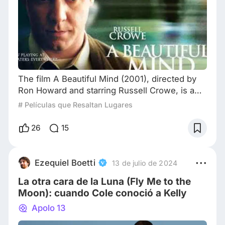
The film A Beautiful Mind (2001), directed by
Ron Howard and starring Russell Crowe, is a
cinematic work that transcends the
# Películas que Resaltan Lugares
biographical genre to explore profound themes
such as genius, the struggle against mental
26
15
illness, love, and human resilience. Based on
the life of mathematician John Nash, winner of
the 1994 Nobel Prize in Economics, the film not
Ezequiel Boetti
13 de julio de 2024
only portrays his scientific contributions b
La otra cara de la Luna (Fly Me to the
Moon): cuando Cole conoció a Kelly
Apolo 13