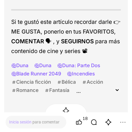
Si te gustó este artículo recordar darle
👉
ME GUSTA
, ponerlo en tus
FAVORITOS
,
COMENTAR
🗣️
, y
SEGUIRNOS
para más
contenido de cine y series
📽️
Duna
Duna
Duna: Parte Dos
Blade Runner 2049
Incendies
Ciencia ficción
Bélica
Acción
Romance
Fantasía
Denis Villeneuve
Timothée Chalamet
Austin Butler
Zendaya
Rebecca Ferguson
18
0
LIGHT
Inicia sesión
para comentar