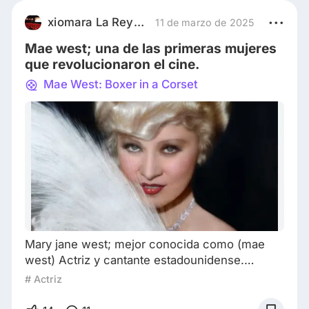
comedia romántica que no pasen por Sucedió
una noche. La idea del filibusterismo nos lleva
xiomara La Reyna Galáctica
11 de marzo de 2025
directamente a Jimmy Stewart dejando el
Mae west; una de las primeras mujeres
cuerpo en el congreso en Mr. Smith Goes to
que revolucionaron el cine.
Washington, y
Mae West: Boxer in a Corset
Mary jane west; mejor conocida como (mae
west) Actriz y cantante estadounidense.
(Nueva York,17 de agosto de 1893 ,los angeles,
# Actriz
22 de noviembre de 1980,87 años) Fue una
actriz,cantante, dramaturga,comediante,