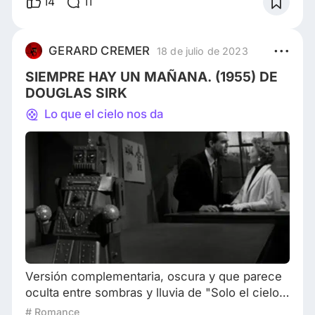
14
11
guionista estadounidense. Dotada de
ironía,curvas y poses sinuosas que exhibía de
forma provocativa,esto escandalizó a los
GERARD CREMER
18 de julio de 2023
puritanos de los años veinte y cuarenta,época
SIEMPRE HAY UN MAÑANA. (1955) DE
gris de estados unidos
DOUGLAS SIRK
Lo que el cielo nos da
Versión complementaria, oscura y que parece
oculta entre sombras y lluvia de "Solo el cielo
lo sabe, 1955". Los espacios de ensoñación,
# Romance