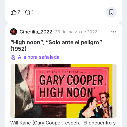
abiertos a la naturaleza, el uso del color casi
pictórico de "Solo el cielo lo sabe", creado por
7
1
Russell Mitty, se transforman en “Siempre hay
un mañana”, por el mismo director de
fotografía, en un universo de puertas cerradas,
Cinefilia_2022
23 de marzo de 2023
cargado de claroscuros, como cárcele
“High noon”, “Solo ante el peligro”
(1952)
A la hora señalada
Will Kane (Gary Cooper) espera. El encuentro y