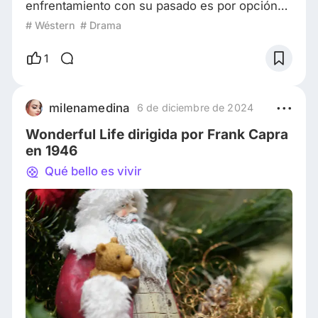
enfrentamiento con su pasado es por opción
personal, inminente. Una banda de criminales
# Wéstern
# Drama
quiere venganza y Kane, el sheriff del pueblo
es el objetivo. Años antes, los había enviado a
1
prisión. Mientras espera que llegue el tren de
las 12, donde viene el cabecilla de la banda,
Cooper intentará buscar apoyo en la gente del
milenamedina
6 de diciembre de 2024
pueblo. “Solo ante el peligro” e
Wonderful Life dirigida por Frank Capra
en 1946
Qué bello es vivir