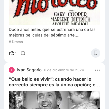
Doce años antes que se estrenara una de las
mejores películas del séptimo arte,
"Casablanca", el director de origen austriaco
# Drama
Josef von Sternberg filma también una cinta
con el país del norte de África como escenario
1
de la historia. "Marruecos" es protagonizada
por Gary Cooper, Marlene Dietrich y Adolphe
Menjou, quienes interpretan a un trío de
Ivan Sagario
6 de diciembre de 2024
personajes atípicos y distintos. Sus formas de
“Que bello es vivir”: cuando hacer lo
actuar
correcto siempre es la única opción; el
espíritu navideño del gran George
Bailey