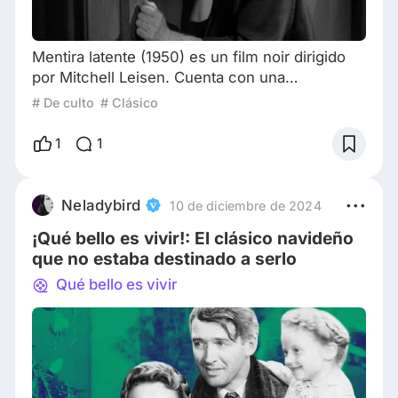
Mentira latente (1950) es un film noir dirigido
por Mitchell Leisen. Cuenta con una
interpretación sobresaliente de Barbara
# De culto
# Clásico
Stanwyck, como nos tiene acostumbrados. La
actriz, sólo tres años antes, había participado
1
1
en el noir The Two Mrs. Carrolls (1947) con
Humphrey Bogart. También en el reparto de
este ingenioso noir de 1950 se encuentran
Neladybird
10 de diciembre de 2024
John Lund y Lyle Bettger, entre otros.
¡Qué bello es vivir!: El clásico navideño
Stanwyck Helen Fer
que no estaba destinado a serlo
Qué bello es vivir