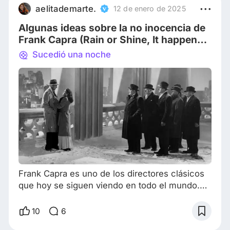
aelitademarte.
12 de enero de 2025
Algunas ideas sobre la no inocencia de
Frank Capra (Rain or Shine, It happened
One Night, Meet John Doe)
Sucedió una noche
Frank Capra es uno de los directores clásicos
que hoy se siguen viendo en todo el mundo.
No hay una navidad anglosajona o
filoanglosajona que no se complete con un
10
6
poco de ¡Qué bello es vivir!, ni ideas sobre la