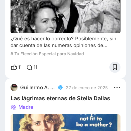
¿Qué es hacer lo correcto? Posiblemente, sin
dar cuenta de las numeras opiniones de
autores como Bentham o Mill, sea hacer una
# Tu Elección Especial para Navidad
acción con los resultados más beneficiosos
para la mayor cantidad de sujetos posible. Es
11
11
decir, en este caso, apoyarse en el beneficio
de la mayoría, del colectivo, y considerando la
razón de este escrito (con claros motivos
Guillermo A. Colantonio
27 de enero de 2025
navideños), apoyar y ayudar al prójimo sea en
Las lágrimas eternas de Stella Dallas
un
Madre