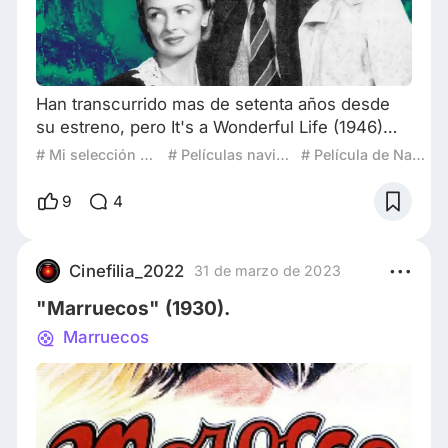
Han transcurrido mas de setenta años desde
su estreno, pero It's a Wonderful Life (1946)
sigue siendo un clasico navideño. Su visionado
# Mi selección para Diciembre
# Películas navideña
# Película de Navidad
cada diciembre es una costumbre para
muchos. Sin embargo, cuando la pelicula se
9
4
proyectó por primera vez no hubo ni siquiera
un atisbo de todo el exito que alcanzó años
mas tarde. Hoy, con la Navidad a la vuelta de la
Cinefilia_2022
31 de marzo de 2023
esquina, quiero hablar de este pelicula, ya qu
"Marruecos" (1930).
Marruecos