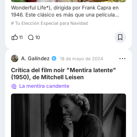
Wonderful Life*), dirigida por Frank Capra en
1946. Este clásico es más que una película
navideña; es una obra que toca el alma con su
# Tu Elección Especial para Navidad
mensaje de esperanza, comunidad y
redención. Aquí tienes un análisis detallado:
11
10
### **El Contexto y su Importancia** "¡Qué
bello es vivir!" es considerada una de las
mejores películas de todos los tiempos.
A. Galíndez
18 de mayo de 2024
Aunque no fue un éxito rotundo en su estreno,
Crítica del film noir "Mentira latente"
con el tiempo
(1950), de Mitchell Leisen
La mentira candente