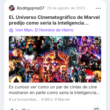
impecable. Marcó el inicio de la hegemonía de
Pixar y enseñó a una generación entera que las
Rodrigojms07
29 de agosto de 2025
animaciones no eran "solo para niños", pudien
EL Universo Cinematográfico de Marvel
predijo como seria la inteligencia
artificial.
Iron Man. El Hombre de Hierro
Es curioso ver como un par de cintas de cine
mostraron en parte como seria la inteligencia
artificial hoy en día. Películas que se remontan
# La humanidad según la ciencia ficción
# MCU
# Marvel
a años del 2010 pero que hoy 2025 es
increíble ver que realmente dio justo en el