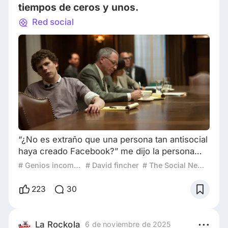
tiempos de ceros y unos.
Red social
“¿No es extraño que una persona tan antisocial
haya creado Facebook?” me dijo la persona
con la que vi “The Social Network” (David
# Genios incomprendidos
# David fincher
# The Social Network
Fincher, 2010). “En absoluto”, respondí, “tiene
todo el sentido del mundo”. Ella se refería
223
30
obviamente a la herramienta de Internet que
revolucionó las redes sociales a principios del
siglo XXI; originalmente concebida para
La Rockola
6 de noviembre de 2025