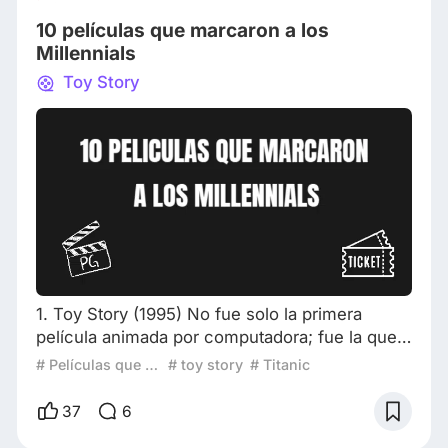
conectar a gente de todas partes del mundo de
10 películas que marcaron a los
Millennials
Toy Story
1. Toy Story (1995) No fue solo la primera
película animada por computadora; fue la que
enterró una era y anunció otra. Para los niños
# Películas que definen generaciones
# toy story
# Titanic
que crecieron con ella, representó una nueva
forma de contar historias: más inteligente,
37
6
emocionalmente compleja y visualmente