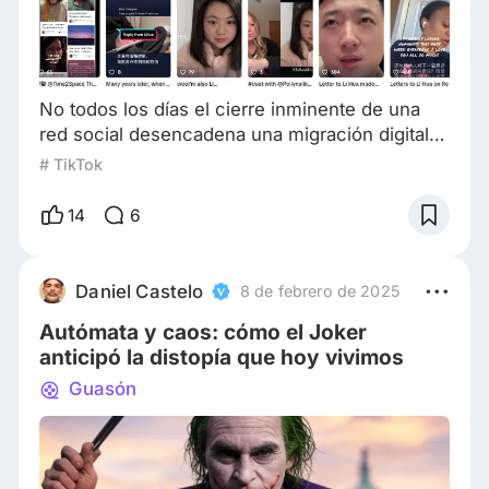
No todos los días el cierre inminente de una
red social desencadena una migración digital
global, pero eso es exactamente lo que pasó
# TikTok
en enero de 2025. Mientras que el gobierno de
Estados Unidos avanzaba para prohibir TikTok,
14
6
más de medio millón de usuarios
estadounidenses, según las estimaciones
conservadoras, huían a un refugio
Daniel Castelo
8 de febrero de 2025
impredecible: Xiaohongshu (la aplicación de
Autómata y caos: cómo el Joker
una red social China) o,
anticipó la distopía que hoy vivimos
Guasón