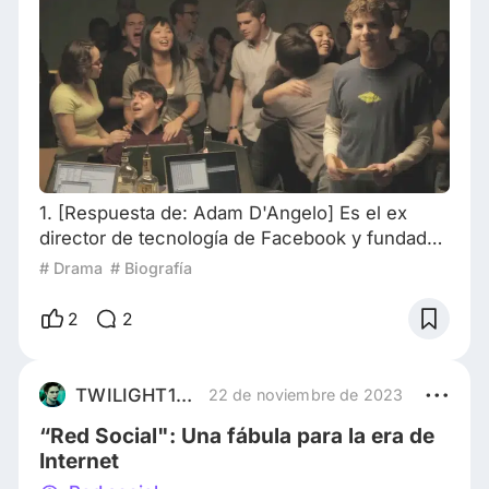
1. [Respuesta de: Adam D'Angelo] Es el ex
director de tecnología de Facebook y fundador
de Quora. Cuando se mudaron de Harvard a
# Drama
# Biografía
Palo Alto, me quedé en su primera casa
durante un verano. La tirolesa que se ve en la
2
2
película que va desde el techo a la pileta fue
real. Sin embargo, la chimenea nunca se
derribó, sino que agregaron esa parte para
TWILIGHT1999
22 de noviembre de 2023
lograr un efecto dramático en la película. 2.
“Red Social": Una fábula para la era de
[Respuest
Internet