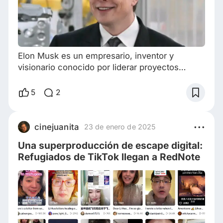
Elon Musk es un empresario, inventor y
visionario conocido por liderar proyectos
innovadores en diversas industrias. Elon Musk
nació el 28 de junio de 1971 en Pretoria,
5
2
Sudáfrica. Su madre, Maye Musk, es una
modelo y dietista canadiense, y su padre, Errol
Musk, es un ingeniero sudafricano. Desde
cinejuanita
23 de enero de 2025
joven, Musk mostró interés por la tecnología y
Una superproducción de escape digital:
la programación. A los 12 años, creó y vendió
Refugiados de TikTok llegan a RedNote
un videoju