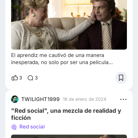
El aprendiz me cautivó de una manera
inesperada, no solo por ser una película
biográfica sobre Donald Trump , sino porque
desafía el género de una manera única. En
3
3
lugar de seguir la fórmula tradicional de las
películas biográficas estadounidenses, el
director Ali Abbasi opta por una visión oscura y
TWILIGHT1999
18 de enero de 2024
satírica, en la que combina elementos
"Red social", una mezcla de realidad y
grotescos que resaltan el lado más
ficción
controvertido e incómodo d
Red social