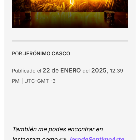
POR
JERÓNIMO CASCO
22
de
ENERO
2025
,
Publicado el
del
12.39
PM | UTC-GMT -3
También me podes encontrar en
Instagram como
👉
JerodeSeptimoArte