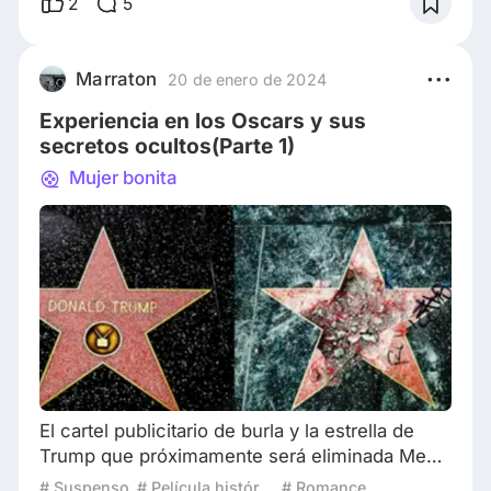
2
5
clavo. Actualmente las IA ha avanzado tanto
que tienen conocimientos amplios en diversas
areas teóricas y practicas, pudiendo resolver
Marraton
20 de enero de 2024
enigmas y solventar problemas en cuestión de
Experiencia en los Oscars y sus
secretos ocultos(Parte 1)
Mujer bonita
El cartel publicitario de burla y la estrella de
Trump que próximamente será eliminada Me
pregunto si el cartel publicitario de Jimmy
# Suspenso
# Película histórica
# Romance