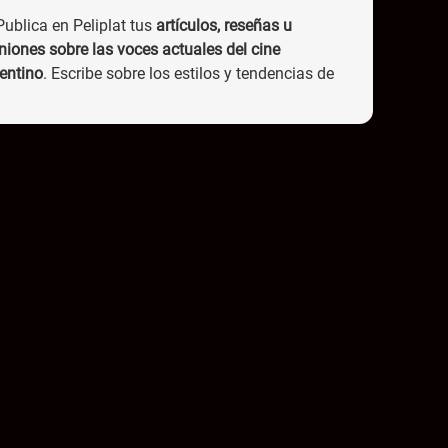
Publica en Peliplat tus
artículos, reseñas u
niones sobre las voces actuales del cine
entino
. Escribe sobre los estilos y tendencias de
 directores de cine contemporáneos en Argentina,
naliza su impacto en la escena cinematográfica
ional.
Asegúrate de publicar tus artículos en Peliplat
ndo la etiqueta
#MardelPlataFF2024
Los artículos serán evaluados por un
jurado de
ertos
y un ganador se alzará con el codiciado
mio.
Puedes publicar tus artículos hasta el
17 de
viembre de 2024
y el ganador será anunciado el
de Noviembre a través de nuestras redes sociales.