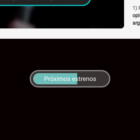
1) 
opi
arg
los
y a
nac
2) 
usa
3) 
exp
pre
4) 
No
18 