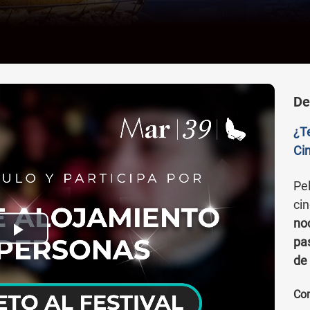
De
¿Te
Ci
Pel
cin
no
Play
pas
de
Video
Com