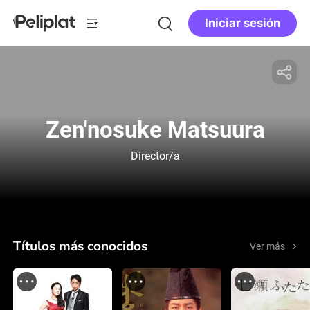
Iniciar sesión
Zen'nosuke Matsuura
Director/a
Títulos más conocidos
Ver más