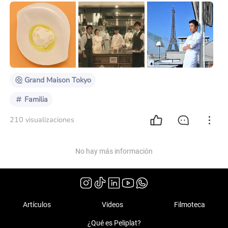
Kishida de Quintessence, quienproporcionó
recetaspara "GRANDE MAISON TOKYO" y el chef
Thomas Frebel de INUA queproporcionó recetaspara
"gaku" Losplatos y las historias detrás de ellos. Leche
de cabra Bavariapor excelencia ; Baviera de leche de
cabra Goat Milk Bavaria es unplato que Quintessence
ha estado haciendo d
Grand Maison Tokyo
Familia
210 visualizaciones
No hay más información
Artículos
Videos
Filmoteca
¿Qué es Peliplat?