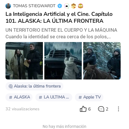
TOMAS STIEGWARDT
La Inteligencia Artificial y el Cine. Capítulo
101. ALASKA: LA ÚLTIMA FRONTERA
UN TERRITORIO ENTRE EL CUERPO Y LA MÁQUINA
Cuando la identidad se crea cerca de los polos,
sucede algo tan inesperado como previsible… sí claro,
una paradoja: la interacción dialéctica de los
extremos: la vida. Y nos figuramos que Alaska no es
un lugar geográfico: es un estado de violencia latente
y belleza cruel, suelto de la mano de Dios. En la
pantalla de Apple TV —y antes en la psique humana—
Alaska: la última frontera
ALASKA
LA ULTIMA FRONTERA
Apple TV
6
2
32 visualizaciones
No hay más información