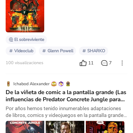
de lado casi todo lo bueno que tenía la primera
versión, la de Arnold Schwarzenegger, ahora con Glen
Powell La historia basada en el libro de Richard
Bachman, también conocido como Stephen King, nos
cuenta la vida de Ben Richards, un hombre c
El sobreviviente
Videoclub
Glenn Powell
SHARKO
11
7
100 visualizaciones
Ichabod Alexander
De la viñeta de comic a la pantalla grande (Las
influencias de Predator Concrete Jungle para
crear Predator 2)
Por años hemos tenido innumerables adaptaciones
de libros, comics y videojuegos en la pantalla grande,
la mayor parte del tiempo los resultados pueden
variar entre positivos y negativos, y que dependiendo