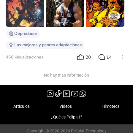
de la reacción del público se observará si se le dará
una continuación a la franquicia. Lo mismo surgió en
el caso de la primera película de Predator del año
1987, pero con una muy notable difere
Depredador
Las mejores y peores adaptaciones
20
14
466 visualizaciones
No hay más información
Artículos
Videos
Filmoteca
¿Qué es Peliplat?
Copyright © 2020-2026 Peliplat Technology