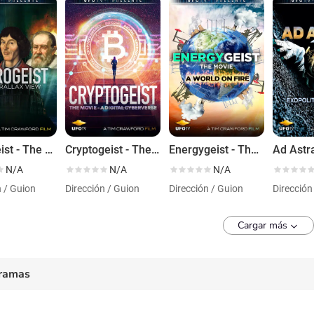
Astrogeist - The Parallax View
Cryptogeist - The Movie - A Digital Cyberverse
Energygeist - The Movie - A World on Fire
N/A
N/A
N/A
n / Guion
Dirección / Guion
Dirección / Guion
Dirección
Cargar más
ramas