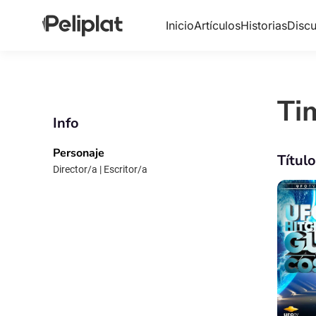
Inicio
Artículos
Historias
Discu
Ti
Info
Personaje
Títul
Director/a | Escritor/a