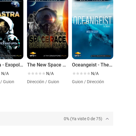
Ad Astra - Exopolitics & UFOs
The New Space Race - The Movie - The Moon, Mars and Beyond
Oceangeist - The Movie - Below the Surface
N/A
N/A
N/A
 / Guion
Dirección / Guion
Guion / Dirección
0% (Ya viste 0 de 75)