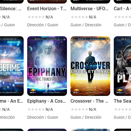
Broken Silence: UFO Disclosure 2.0
Event Horizon - The James Webb Space Telescope
Multiverse - UFOs & Higher Dimensions
N/A
N/A
N/A
n / Guion
Dirección / Guion
Guion / Dirección
Guion / D
Spacetime - An Extraterrestrial Paradox
Epiphany - A Cosmic Transformation
Crossover - The Movie - Life is Eternal
N/A
N/A
N/A
Dirección
Dirección / Guion
Guion / Dirección
Guion / D