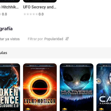
UFOTVs Hitchhikers Guide to the Cosmos
UFO Secrecy and the Death of the Republic
0.0
0.0
grafía
tar ya vistos
Filtrar por
ulas