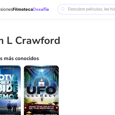
siones
Filmoteca
m L Crawford
os más conocidos