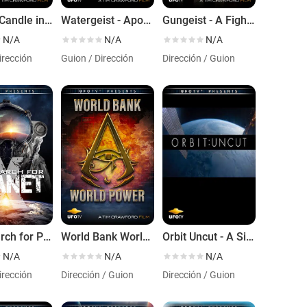
Carl - A Candle in the Dark - The Movie
Watergeist - Apocalypse Now - The Movie
Gungeist - A Fight to the Death
N/A
N/A
N/A
irección
Guion / Dirección
Dirección / Guion
The Search for Planet X - The 3-Hour Movie Epic
World Bank World Power - The Movie
Orbit Uncut - A Single Orbit of Earth in Real Time
N/A
N/A
N/A
irección
Dirección / Guion
Dirección / Guion