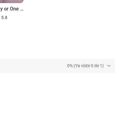
Someday or One Day
5.8
0% (Ya viste 0 de 1)