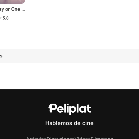
Someday or One Day
5.8
es
Hablemos de cine
Artículos
Discusiones
Videos
Filmoteca