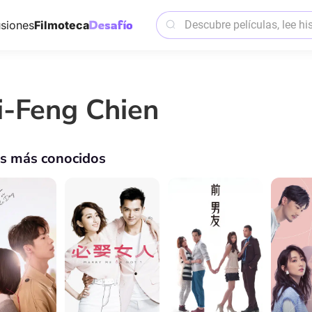
siones
Filmoteca
i-Feng Chien
os más conocidos