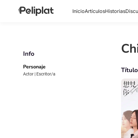
Inicio
Artículos
Historias
Discu
Ch
Info
Personaje
Títul
Actor | Escritor/a