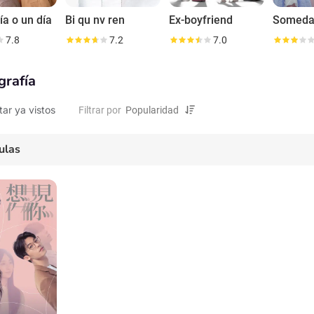
ía o un día
Bi qu nv ren
Ex-boyfriend
7.8
7.2
7.0
grafía
tar ya vistos
Filtrar por
ulas