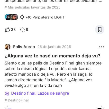
despedida del año, de los cierres de actividades y
lo que más esperan los cinéfilos, los top 10 del
# Mis películas favoritas de 2025
año. Aun con algunos días por delante y algunos
estrenos cerca de las salas que pueden llegar a
+
10
Peliplaters lo LIGHT
modificar tanto la lista de las mejores como
también la de las peores del año, yo ya me arme
38
8
una lista previsional que va a generar revuelo. A
ver, lo que uno
Solis Aureo
26 de junio de 2025
¿Alguna vez te pasó un momento deja vu?
Siento que las pelis de Destino Final giran siempre
sobre la misma lógica. Le podés decir karma,
efecto mariposa o deja vu. Pero en la saga, lo
llaman directamente "la Muerte". ¿Alguna vez
viviste algo así en la vida real?
Destino final: Lazos de sangre
# DestinoFinal