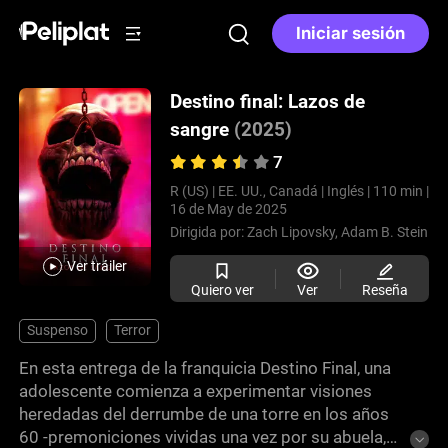
Iniciar sesión
Destino final: Lazos de
sangre
(2025)
7
R (US) |
EE. UU., Canadá |
Inglés |
110 min |
16 de May de 2025
Dirigida por:
Zach Lipovsky,
Adam B. Stein
Ver tráiler
Quiero ver
Ver
Reseña
Suspenso
Terror
En esta entrega de la franquicia Destino Final, una
adolescente comienza a experimentar visiones
heredadas del derrumbe de una torre en los años
60 -premoniciones vividas una vez por su abuela,