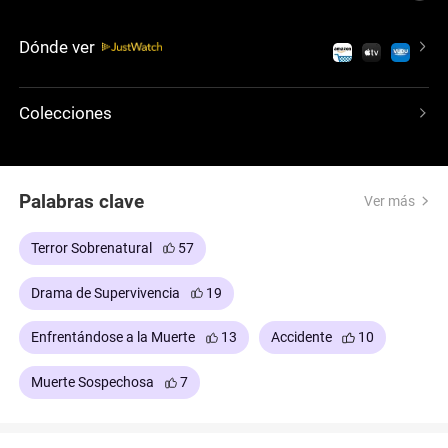
que engañó a la Muerte. A medida que los
miembros de su familia comienzan a morir en una
Dónde ver
nueva secuencia, ella debe descifrar el patrón antes
de que la Muerte restaure su diseño original.
Colecciones
Palabras clave
Ver más
Terror Sobrenatural
57
Drama de Supervivencia
19
Enfrentándose a la Muerte
13
Accidente
10
Muerte Sospechosa
7