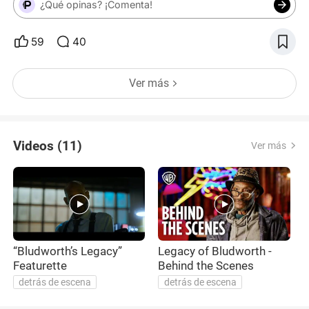
¿Qué opinas? ¡Comenta!
59
40
Ver más
Videos (11)
Ver más
“Bludworth’s Legacy”
Legacy of Bludworth -
F
Featurette
Behind the Scenes
detrás de escena
detrás de escena