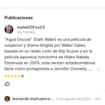
Publicaciones
Isabel20Faz03
Vio 1 títulos
"Agua Oscura" (Dark Water) es una película de 
suspenso y drama dirigida por Walter Salles, 
basada en un relato corto de Kôji Suzuki y en la 
película japonesa homónima de Hideo Nakata. 
Estrenada en 2005, esta versión estadounidense 
tiene como protagonista a Jennifer Connelly, 
quien interpreta a Dahlia, una madre soltera que 
9
se muda con su hija pequeña, Cecilia (Ariel 
Gade), a un deteriorado apartamento en 
Roosevelt Island, Nueva York, después de un 
complicado divorcio.

leonardo mahuanca bustamante
5 de agosto de 2024
La trama gira en torno a los misteriosos eventos 