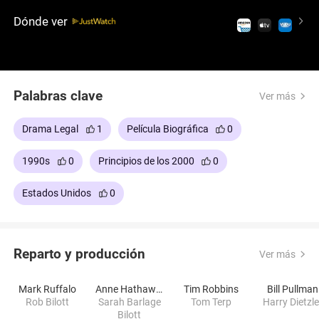
incluso su propia existencia, todo en aras de revelar
Dónde ver
la verdad.
Palabras clave
Ver más
Drama Legal
1
Película Biográfica
0
1990s
0
Principios de los 2000
0
Estados Unidos
0
Reparto y producción
Ver más
Mark Ruffalo
Anne Hathaway
Tim Robbins
Bill Pullman
Rob Bilott
Sarah Barlage
Tom Terp
Harry Dietzle
Bilott