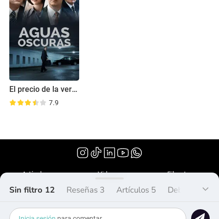
El precio de la verdad
7.9
(2019)
Artículos
Videos
Filmoteca
Sin filtro 12
Reseñas 3
Artículos 5
Debate 0
L
¿Qué es Peliplat?
Copyright © 2020-2026 Peliplat Technology
Inicia sesión
para comentar