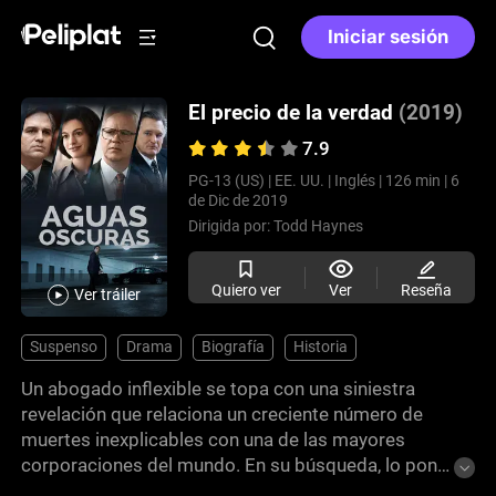
Iniciar sesión
El precio de la verdad
(2019)
7.9
PG-13 (US) |
EE. UU. |
Inglés |
126 min |
6
de Dic de 2019
Dirigida por:
Todd Haynes
Quiero ver
Ver
Reseña
Ver tráiler
Suspenso
Drama
Biografía
Historia
Un abogado inflexible se topa con una siniestra
revelación que relaciona un creciente número de
muertes inexplicables con una de las mayores
corporaciones del mundo. En su búsqueda, lo pone
todo en juego: su carrera, sus seres queridos e