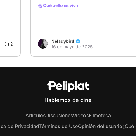
Qué bello es vivir
Neladybird
2
16 de mayo de 2025
Hablemos de cine
Artículos
Discusiones
Videos
Filmoteca
tica de Privacidad
Términos de Uso
Opinión del usuario
¿Qué e