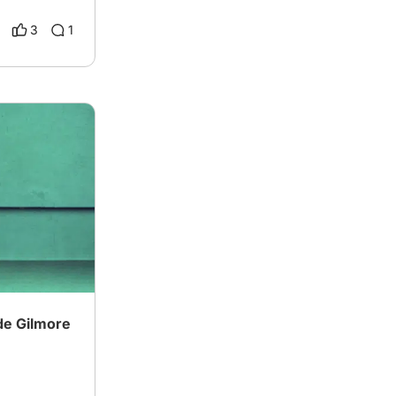
3
1
 de Gilmore