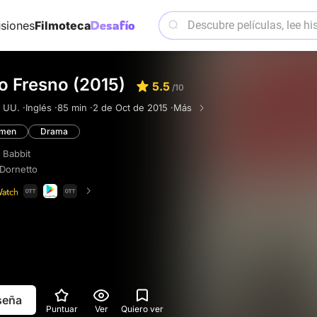
siones
Filmoteca
o Fresno (2015)
5.5
/10
 UU. ·
Inglés ·
85 min ·
2 de Oct de 2015 ·
Más
imen
Drama
 Babbit
Dornetto
eseña
Puntuar
Ver
Quiero ver