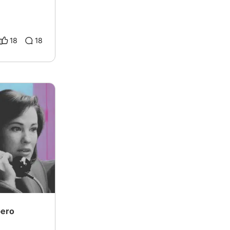
18
18
pero