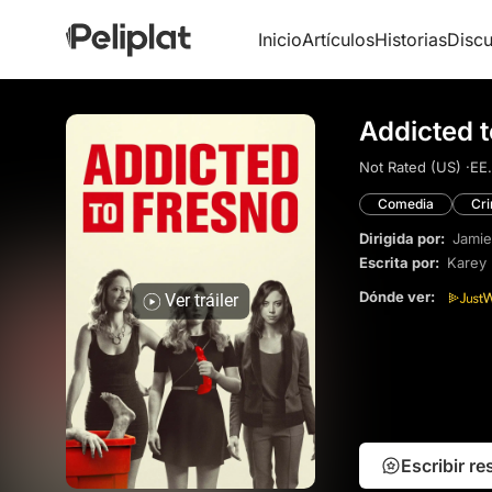
Inicio
Artículos
Historias
Discu
Addicted t
Not Rated (US) ·
EE.
Comedia
Cr
Dirigida por:
Jamie
Escrita por:
Karey 
Dónde ver:
Ver tráiler
Escribir r