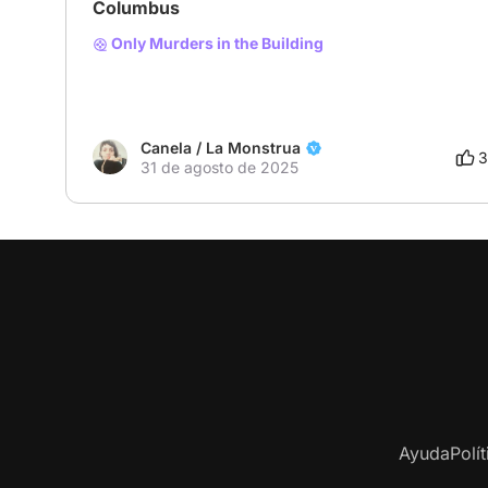
Columbus
Only Murders in the Building
Canela / La Monstrua
3
31 de agosto de 2025
Ayuda
Polí