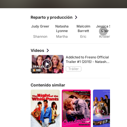
Reparto y producción
Judy Greer
Natasha
Malcolm
Jessica St.
Edw
Lyonne
Barrett
Clair
Barb
Shannon
Martha
Eric
Kristen
Je
Videos
Addicted to Fresno Official
Trailer #1 (2015) - Natasha
Lyonne, Aubrey Plaza
Tráiler
Movie HD
Contenido similar