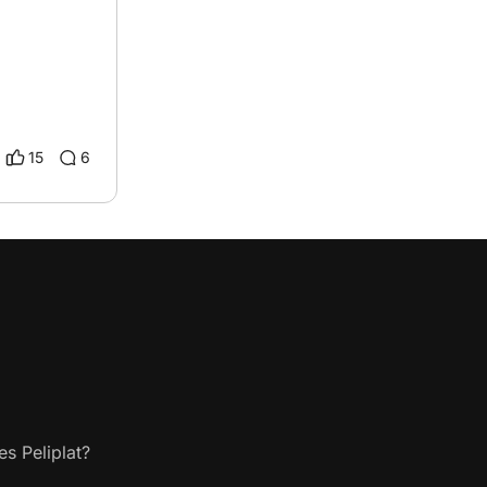
15
6
s Peliplat?