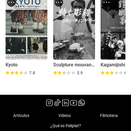
Kyoto
Sculpture mouvante - Jean Tinguely
7.8
5.9
6.1
Artículos
Videos
Filmoteca
¿Qué es Peliplat?