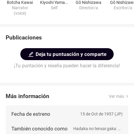
Botcha Kawai
Kiyoshi Yamashita
Gô Nishizawa
Gô Nishizaw
Narrator
Self
Director/a
Escritor/a
(voice)
Publicaciones
Deja tu puntuación y comparte
¡Tu puntación y reseña pueden hacer la diferencia!
Más información
Ver más
Fecha de estreno
15 de Oct de 1957 (JP)
También conocido como
Hadaka no tensai gaka: Yamashita Kiyoshi