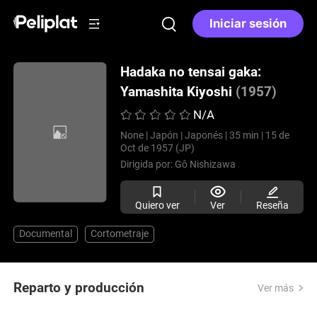
Iniciar sesión
Hadaka no tensai gaka:
Yamashita Kiyoshi
(1957)
N/A
None |
Japón |
Japonés |
35 min |
15 de
Oct de 1957 (JP)
Dirigida por:
Gô Nishizawa
Quiero ver
Ver
Reseña
Documental
Cortometraje
Reparto y producción
Ver más