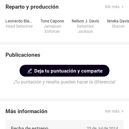
Reparto y producción
Ver más
Leonardo Black
Tone Capone
Nelson J. Davis
Nneka Davi
Head Detective
Jamaican
Detective
Sharon
Enforcer
Jackson
Publicaciones
Deja tu puntuación y comparte
¡Tu puntación y reseña pueden hacer la diferencia!
Más información
Ver más
Fecha de estreno
25 de Jul de 2014