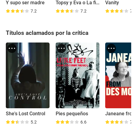
Y supo ser madre
Topsy y Eva o La fildelidad de una esclava
Vanity
7.2
7.2
7.0
Títulos aclamados por la crítica
She's Lost Control
Pies pequeños
5.2
6.6
7.8