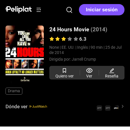
Iniciar sesión
24 Hours Movie
(2014)
6.3
None |
EE. UU. |
Inglés |
90 min |
25 de Jul
de 2014
Dirigida por:
Jarrell Crump
Quiero ver
Ver
Reseña
Drama
Dónde ver