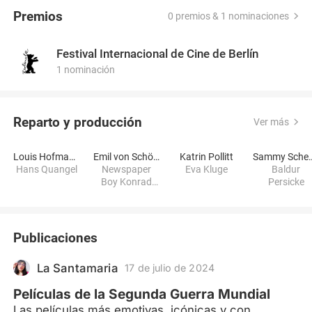
Premios
0 premios & 1 nominaciones
Festival Internacional de Cine de Berlín
1 nominación
Reparto y producción
Ver más
Louis Hofmann
Emil von Schönfels
Katrin Pollitt
Sammy Sch
Hans Quangel
Newspaper
Eva Kluge
Baldur
Boy Konrad
Persicke
Möller
Publicaciones
La Santamaria
17 de julio de 2024
Películas de la Segunda Guerra Mundial
Las películas más emotivas, icónicas y con