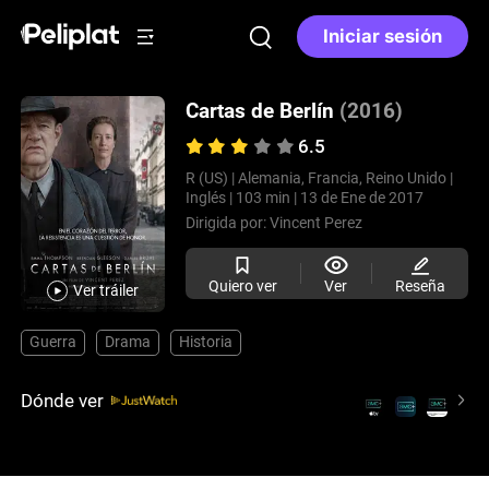
Iniciar sesión
Cartas de Berlín
(2016)
6.5
R (US) |
Alemania, Francia, Reino Unido |
Inglés |
103 min |
13 de Ene de 2017
Dirigida por:
Vincent Perez
Quiero ver
Ver
Reseña
Ver tráiler
Guerra
Drama
Historia
Dónde ver