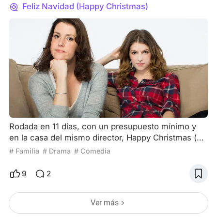
es una película importante)
Feliz Navidad (Happy Christmas)
Rodada en 11 días, con un presupuesto mínimo y
en la casa del mismo director, Happy Christmas (de
2014) es como un pequeño regalo navideño que,
# Familia
# Drama
# Comedia
con mucha simpleza, revela grandes sutilezas
sobre las relaciones humanas. Jenny (Anna
9
2
Kendrick) llega a Chicago después de separarse de
su novio. Se aloja en casa de su hermano Jeff (Joe
Ver más
Swanberg, el director de la película), la esposa de
él Kelly (Melani