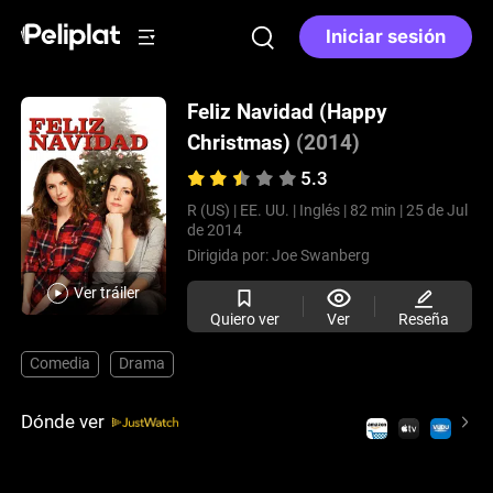
Iniciar sesión
Feliz Navidad (Happy
Christmas)
(2014)
5.3
R (US) |
EE. UU. |
Inglés |
82 min |
25 de Jul
de 2014
Dirigida por:
Joe Swanberg
Ver tráiler
Quiero ver
Ver
Reseña
Comedia
Drama
Dónde ver