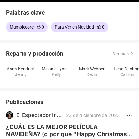
Palabras clave
Mumblecore
0
Para Ver en Navidad
0
Reparto y producción
Ver más
Anna Kendrick
Melanie Lynskey
Mark Webber
Lena Dunha
Jenny
Kelly
Kevin
Carson
Publicaciones
El Espectador Inquieto
23 de diciembre de 2023
¿CUÁL ES LA MEJOR PELÍCULA
NAVIDEÑA? (o por qué "Happy Christmas"