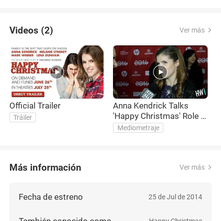
Videos (2)
Ver más
Official Trailer
Anna Kendrick Talks
'Happy Christmas' Role &
Tráiler
'Cups' Success
Mediometraje
Más información
Ver más
Fecha de estreno
25 de Jul de 2014
También conocido como
Happy Christmas