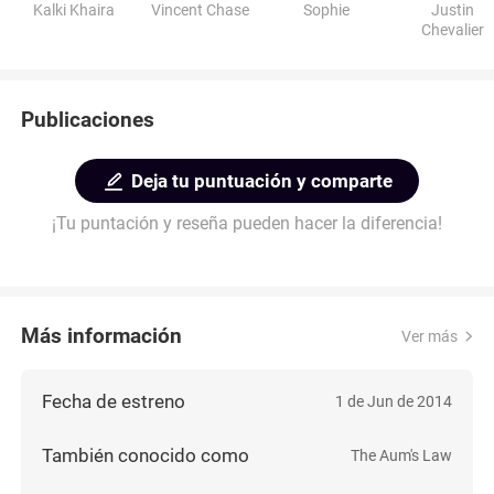
Kalki Khaira
Vincent Chase
Sophie
Justin
Chevalier
Publicaciones
Deja tu puntuación y comparte
¡Tu puntación y reseña pueden hacer la diferencia!
Más información
Ver más
Fecha de estreno
1 de Jun de 2014
También conocido como
The Aum's Law