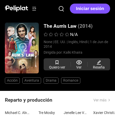
Iniciar sesión
The Aum's Law
(2014)
N/A
None |
EE. UU. |
Inglés, Hindi |
1 de Jun de
2014
Dirigida por:
Kalki Khaira
Quiero ver
Ver
Reseña
Acción
Aventura
Drama
Romance
Reparto y producción
Ver más
Michael C. Alvarez
Tre Mosby
Jenelle Lee Vela
Xavie