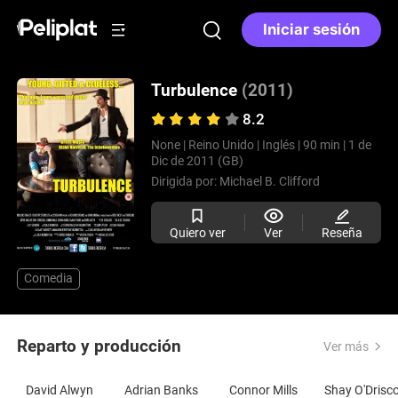
Iniciar sesión
Turbulence
(2011)
8.2
None |
Reino Unido |
Inglés |
90 min |
1 de
Dic de 2011 (GB)
Dirigida por:
Michael B. Clifford
Quiero ver
Ver
Reseña
Comedia
Reparto y producción
Ver más
David Alwyn
Adrian Banks
Connor Mills
Shay O'Drisco