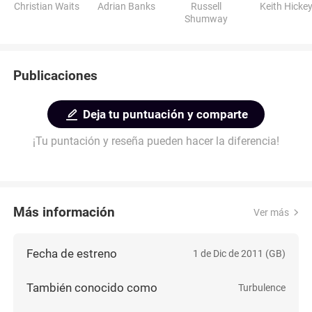
Christian Waits
Adrian Banks
Russell
Keith Hicke
Shumway
Publicaciones
Deja tu puntuación y comparte
¡Tu puntación y reseña pueden hacer la diferencia!
Más información
Ver más
Fecha de estreno
1 de Dic de 2011 (GB)
También conocido como
Turbulence