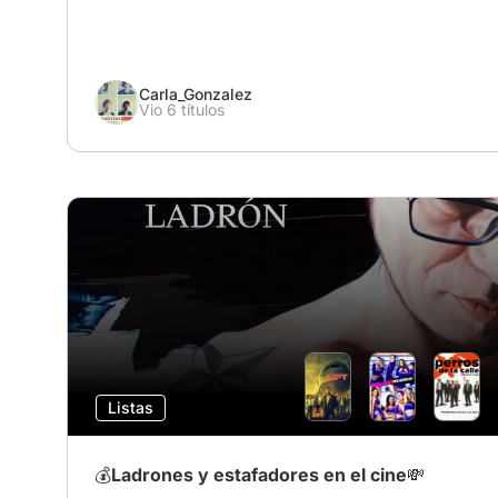
Carla_Gonzalez
Vio 6 títulos
Listas
💰Ladrones y estafadores en el cine💸