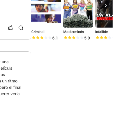
Criminal
Masterminds
Infalible
6.1
5.9
6.1
 una 
lícula 
os 
 un ritmo 
ro el final 
erer verla 