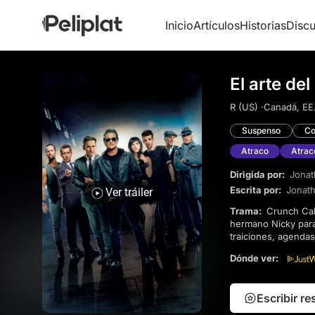
Inicio
Artículos
Historias
Discu
El arte de
R (US) ·
Canadá, EE.
Suspenso
Co
Atraco
Atrac
Dirigida por:
Jonat
Escrita por:
Jonat
Ver tráiler
Trama:
Crunch Calhoun, un acróbata venido a menos y ladrón de arte ocasional, se reúne con su astuto
hermano Nicky para 
traiciones, agendas
Dónde ver:
Escribir r