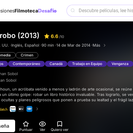
siones
Filmoteca
l robo (2013)
6.6
/10
 UU. ·
Inglés, Español ·
90 min ·
14 de Mar de 2014 ·
Más
media
Crimen
os
Contemporáneo
Canadá
Trabajo en Equipo
Venganza
han Sobol
han Sobol
un último golpe: robar un libro histórico invaluable. Tras lograrlo, se v
 ocultas y planes peligrosos que ponen a prueba su lealtad y el frágil 
eseña
Puntuar
Ver
Quiero ver