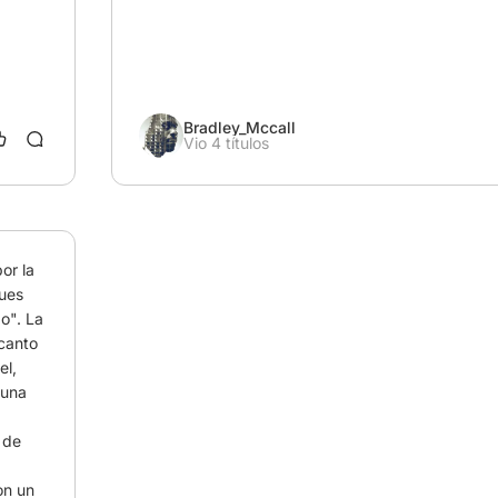
Bradley_Mccall
Vio 4 títulos
r la 
ues 
o". La 
canto 
l, 
una 
 de 
n un 