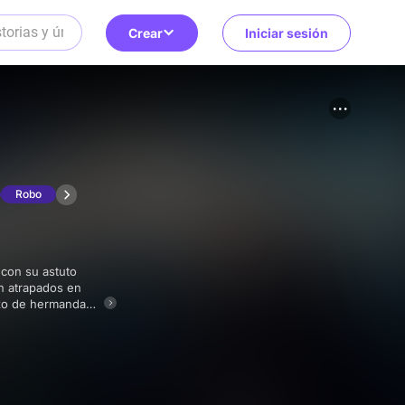
Crear
Iniciar sesión
Robo
en atrapados en
lazo de hermandad.