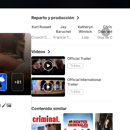
Reparto y producción
Kurt Russell
Jay
Katheryn
Chris
Ja
Baruchel
Winnick
Diamantop
Jo
oulos
Crunch Calhoun
Francie Tobin
Lola
Guy de Cornet
Videos
Official Trailer
Tráiler
Official International
+81
Trailer
Tráiler
🖌️🖼️
Contenido similar