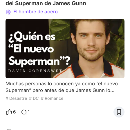
del Superman de James Gunn
El hombre de acero
Muchas personas lo conocen ya como “el nuevo
Superman” pero antes de que James Gunn lo
eligiera para dar vida a su versión del mítico
# Desastre
# DC
# Romance
superhéroe de DC, David Corenswet ya estaba
demostrando su talento. Todo el mundo está a la
6
1
expectativa de su desempeño como el nuevo Clark
Kent pero para eso, aún falta mucho tiempo. Sin