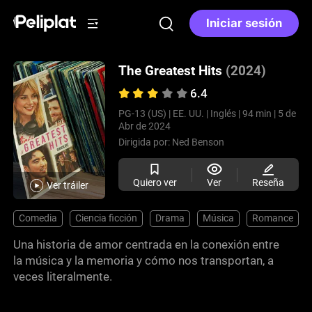
Iniciar sesión
The Greatest Hits
(2024)
6.4
PG-13 (US) |
EE. UU. |
Inglés |
94 min |
5 de
Abr de 2024
Dirigida por:
Ned Benson
Quiero ver
Ver
Reseña
Ver tráiler
Comedia
Ciencia ficción
Drama
Música
Romance
Una historia de amor centrada en la conexión entre
la música y la memoria y cómo nos transportan, a
veces literalmente.