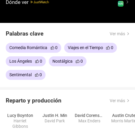
Dónde ver
Palabras clave
Ver más
Comedia Romántica
0
Viajes en el Tiempo
0
Los Ángeles
0
Nostálgica
0
Sentimental
0
Reparto y producción
Ver más
Lucy Boynton
Justin H. Min
David Corenswet
Austin Crut
Harriet
David Park
Max Enders
Morris Marti
Gibbons