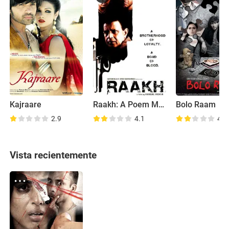
Kajraare
Raakh: A Poem Masked in Blood
Bolo Raam
2.9
4.1
4.4
Vista recientemente