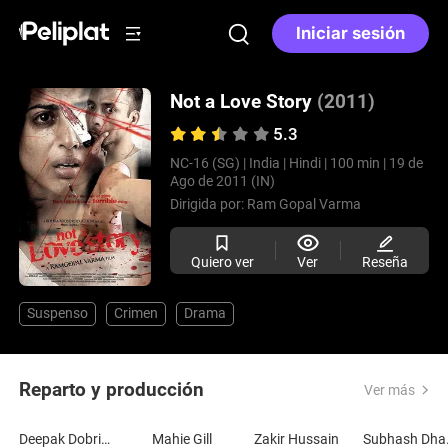
Iniciar sesión
Not a Love Story
(2011)
5.3
NC-16 (SG) |
India |
Hindi |
100 min |
19 de
Ago de 2011 (IN)
Dirigida por:
Ram Gopal Varma
Quiero ver
Ver
Reseña
Suspenso
Crimen
Drama
Reparto y producción
Ver más
Deepak Dobriyal
Mahie Gill
Zakir Hussain
Sub