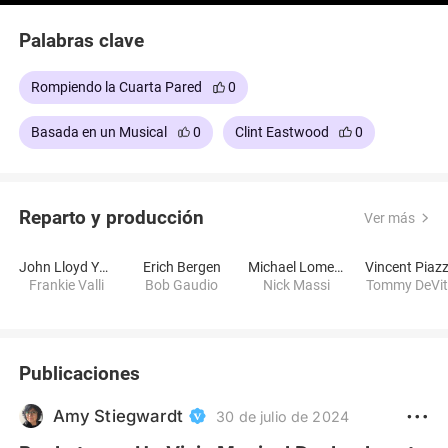
Palabras clave
Rompiendo la Cuarta Pared
0
Basada en un Musical
0
Clint Eastwood
0
Reparto y producción
Ver más
John Lloyd Young
Erich Bergen
Michael Lomenda
Vincent Piaz
Frankie Valli
Bob Gaudio
Nick Massi
Tommy DeVi
Publicaciones
Amy Stiegwardt
30 de julio de 2024