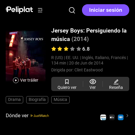
Iniciar sesión
Jersey Boys: Persiguiendo la
música
(2014)
6.8
R (US) |
EE. UU. |
Inglés, Italiano, Francés |
134 min |
20 de Jun de 2014
Dirigida por:
Clint Eastwood
Ver tráiler
Quiero ver
Ver
Reseña
Drama
Biografía
Música
Dónde ver