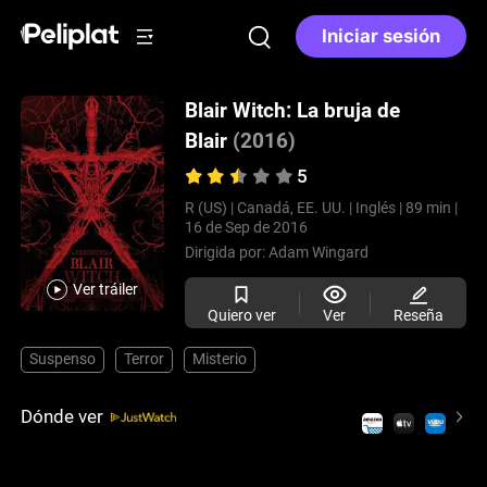
Iniciar sesión
Blair Witch: La bruja de
Blair
(2016)
5
R (US) |
Canadá, EE. UU. |
Inglés |
89 min |
16 de Sep de 2016
Dirigida por:
Adam Wingard
Ver tráiler
Quiero ver
Ver
Reseña
Suspenso
Terror
Misterio
Dónde ver