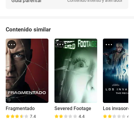
Guía parental
Contenido intenso y aterrador
Contenido similar
Fragmentado
Severed Footage
Los invasores
7.4
4.4
4.2