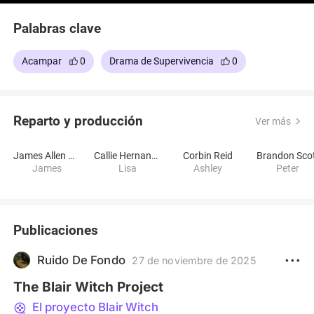
Palabras clave
Acampar
0
Drama de Supervivencia
0
Reparto y producción
Ver más
James Allen McCune
Callie Hernandez
Corbin Reid
Brandon Sco
James
Lisa
Ashley
Peter
Publicaciones
Ruido De Fondo
27 de noviembre de 2025
The Blair Witch Project
El proyecto Blair Witch