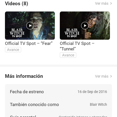
Videos (8)
Ver más
Official TV Spot – “Fear”
Official TV Spot –
O
“Tunnel”
“
Avance
Avance
Más información
Ver más
Fecha de estreno
16 de Sep de 2016
También conocido como
Blair Witch