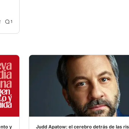
2
1
ento y
Judd Apatow: el cerebro detrás de las ris