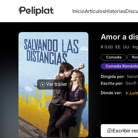
Inicio
Artículos
Historias
Discu
Amor a dis
R (US) ·
EE. UU. ·
Ing
Comedia
Ro
Comedia Románti
Dirigida por:
Nanet
Escrita por:
Geoff 
Ver tráiler
Dónde ver:
Escribir r