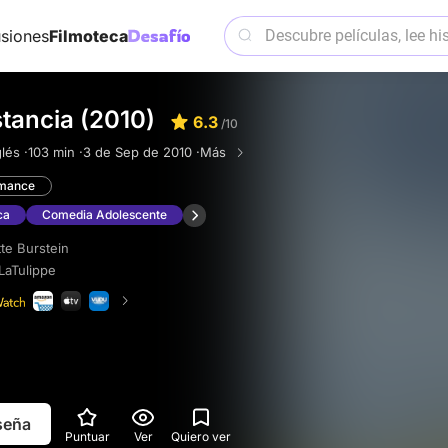
siones
Filmoteca
tancia (2010)
6.3
/10
lés ·
103 min ·
3 de Sep de 2010 ·
Más
mance
ca
Comedia Adolescente
te Burstein
LaTulippe
eseña
Puntuar
Ver
Quiero ver