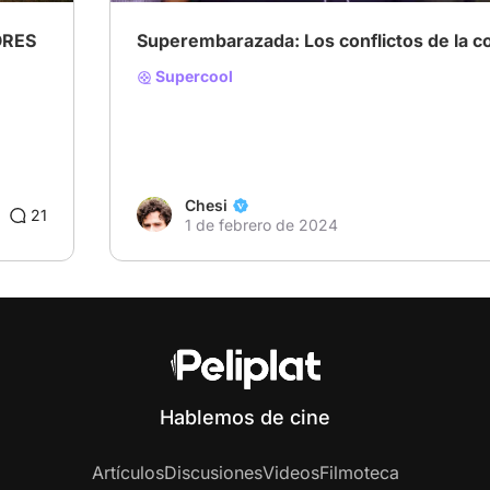
ORES
Superembarazada: Los conflictos de la 
Supercool
Chesi
21
1 de febrero de 2024
Hablemos de cine
Artículos
Discusiones
Videos
Filmoteca