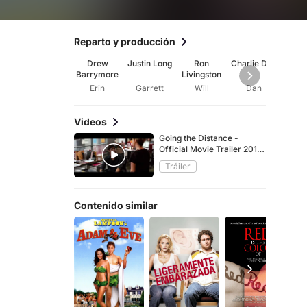
Reparto y producción
Drew
Justin Long
Ron
Charlie Day
Ja
Barrymore
Livingston
Sude
Erin
Garrett
Will
Dan
B
Videos
Going the Distance -
Official Movie Trailer 2010
[HD]
Tráiler
Contenido similar