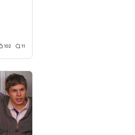
102
11