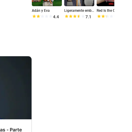
Adán y Eva
Ligeramente embarazada
Red Is the Color Of
4.4
7.1
4.6
as - Parte