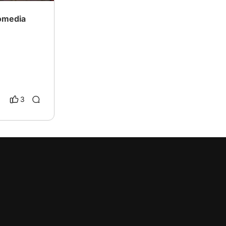
comedia
3