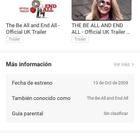
The Be All and End All -
THE BE ALL AND END
Official UK Trailer
ALL - Official UK Trailer -
in cinemas Dec 3rd
Tráiler
Tráiler
Más información
Ver más
Fecha de estreno
13 de Oct de 2009
También conocido como
The Be All and End All
Guía parental
Sin clasificar