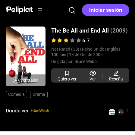
Iniciar sesión
The Be All and End All
(2009)
6.7
Not Rated (US) |
Reino Unido |
Inglés |
100 min |
13 de Oct de 2009
Dirigida por:
Bruce Webb
Quiero ver
Ver
Reseña
Ver tráiler
Comedia
Drama
Dónde ver