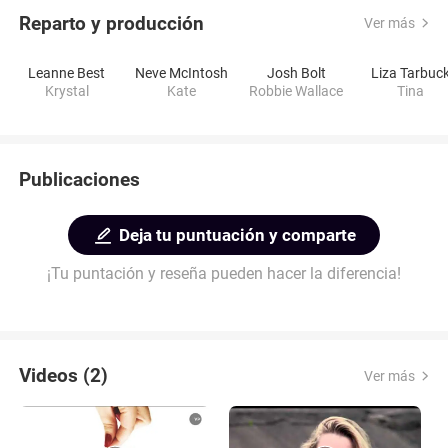
Reparto y producción
Ver más
Leanne Best
Neve McIntosh
Josh Bolt
Liza Tarbuc
Krystal
Kate
Robbie Wallace
Tina
Publicaciones
Deja tu puntuación y comparte
¡Tu puntación y reseña pueden hacer la diferencia!
Videos (2)
Ver más