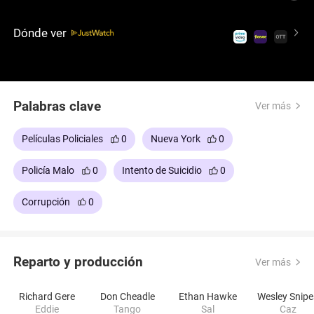
de corrupción; y Tango, quien infiltrado en un caso
de drogas se involucra demasiado con un traficante
Dónde ver
que se vuelve su amigo. No te pierdas este drama
criminal apasionante, tenso y entretenido, dirigido
por Antoine Fuqua con mucho pulso dramático y un
estilo fluido. Un thriller que te va a sorprender.
Palabras clave
Ver más
Películas Policiales
0
Nueva York
0
Policía Malo
0
Intento de Suicidio
0
Corrupción
0
Reparto y producción
Ver más
Richard Gere
Don Cheadle
Ethan Hawke
Wesley Snipe
Eddie
Tango
Sal
Caz