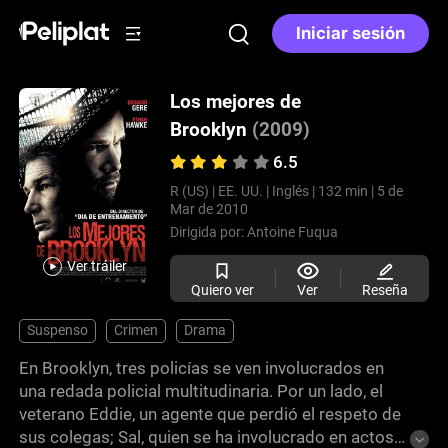
Iniciar sesión
Los mejores de
Brooklyn
(2009)
6.5
R (US) |
EE. UU. |
Inglés |
132 min |
5 de
Mar de 2010
Dirigida por:
Antoine Fuqua
Ver tráiler
Quiero ver
Ver
Reseña
Suspenso
Crimen
Drama
En Brooklyn, tres policías se ven involucrados en
una redada policial multitudinaria. Por un lado, el
veterano Eddie, un agente que perdió el respeto de
sus colegas; Sal, quien se ha involucrado en actos