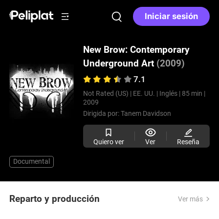
Iniciar sesión
New Brow: Contemporary
Underground Art
(2009)
7.1
Not Rated (US) |
EE. UU. |
Inglés |
85 min |
2009
Dirigida por:
Tanem Davidson
Quiero ver
Ver
Reseña
Documental
Reparto y producción
Ver más