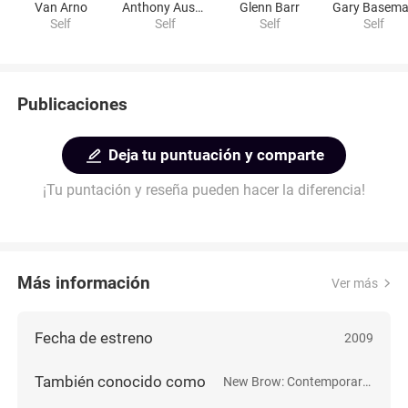
Van Arno
Anthony Ausgang
Glenn Barr
Gary Basem
Self
Self
Self
Self
Publicaciones
Deja tu puntuación y comparte
¡Tu puntación y reseña pueden hacer la diferencia!
Más información
Ver más
Fecha de estreno
2009
También conocido como
New Brow: Contemporary Underground Art