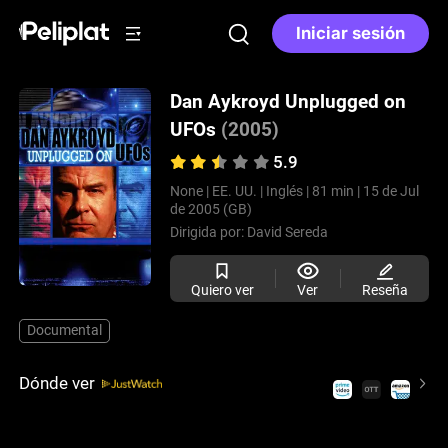
Iniciar sesión
Dan Aykroyd Unplugged on
UFOs
(2005)
5.9
None |
EE. UU. |
Inglés |
81 min |
15 de Jul
de 2005 (GB)
Dirigida por:
David Sereda
Quiero ver
Ver
Reseña
Documental
Dónde ver