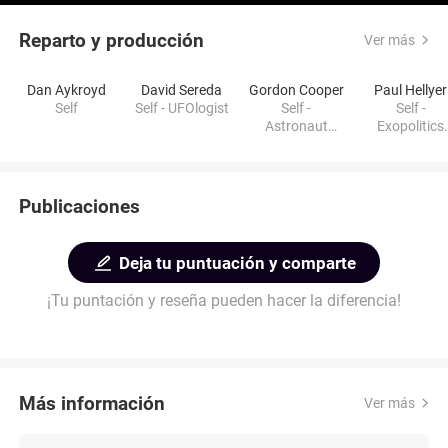
Reparto y producción
Ver más
Dan Aykroyd
David Sereda
Gordon Cooper
Paul Hellyer
Self
Self - UFOlogist
Self -
Self -
Astronaut
Exopolitics
(archiveFootag
Symposium
e)
University o
Toronto
Publicaciones
Deja tu puntuación y comparte
¡Tu puntación y reseña pueden hacer la diferencia!
Más información
Ver más