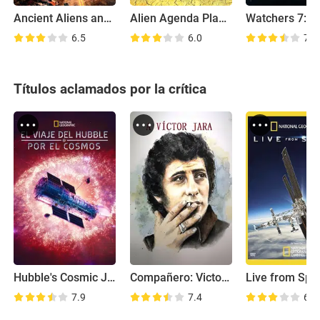
Ancient Aliens and the New World Order
Alien Agenda Planet Earth: Rulers of Time and Space
6.5
6.0
7.2
Títulos aclamados por la crítica
Hubble's Cosmic Journey
Compañero: Victor Jara of Chile
Live from Spa
7.9
7.4
6.1