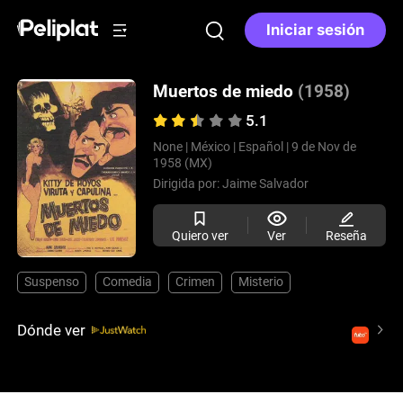
Iniciar sesión
Muertos de miedo
(1958)
5.1
None |
México |
Español |
9 de Nov de
1958 (MX)
Dirigida por:
Jaime Salvador
Quiero ver
Ver
Reseña
Suspenso
Comedia
Crimen
Misterio
Dónde ver