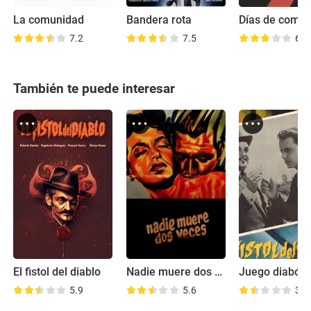
La comunidad
Bandera rota
Días de comb
7.2
7.5
6.7
También te puede interesar
El fistol del diablo
Nadie muere dos veces
Juego diabóli
5.9
5.6
3.2