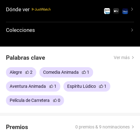
su padre. Prepárate para un viaje salvaje lleno de
Dónde ver
risas y momentos conmovedores.
Colecciones
Palabras clave
Ver más
Alegre
2
Comedia Animada
1
Aventura Animada
1
Espíritu Lúdico
1
Película de Carretera
0
Premios
0 premios & 9 nominaciones