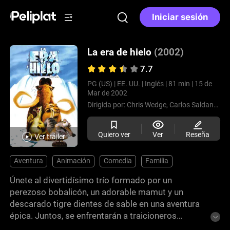
Iniciar sesión
La era de hielo
(2002)
7.7
PG (US) |
EE. UU. |
Inglés |
81 min |
15 de
Mar de 2002
Dirigida por:
Chris Wedge,
Carlos Saldanha
Quiero ver
Ver
Reseña
Ver tráiler
Aventura
Animación
Comedia
Familia
Únete al divertidísimo trío formado por un
perezoso bobalicón, un adorable mamut y un
descarado tigre dientes de sable en una aventura
épica. Juntos, se enfrentarán a traicioneros
paisajes helados para reunir a un niño humano con