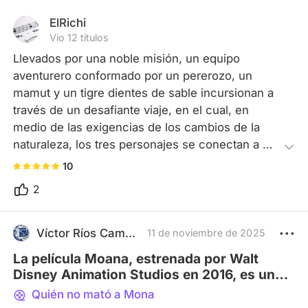
ElRichi
Vio 12 títulos
Llevados por una noble misión, un equipo 
aventurero conformado por un pererozo, un 
mamut y un tigre dientes de sable incursionan a 
través de un desafiante viaje, en el cual, en 
medio de las exigencias de los cambios de la 
naturaleza, los tres personajes se conectan a 
través de sus propias emociones, intenciones y 
10
deseos, formando así, una amistad con la que se 
2
remontan a dificultades de toda índole, para 
regalarnos un mensaje final que rompe la línea 
entre la animalidad presuntamente irracional y la 
Víctor Ríos Camacho
11 de noviembre de 2025
lucha humana más persistente.
La película Moana, estrenada por Walt
Disney Animation Studios en 2016, es una
obra cinematográfica que combina
Quién no mató a Mona
aventura